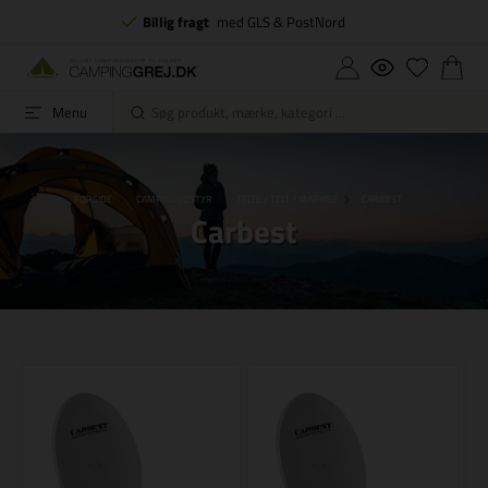
Billig fragt
med GLS & PostNord
Menu
FORSIDE
CAMPINGUDSTYR
TELTE / TELT / MARKISE
CARBEST
Carbest