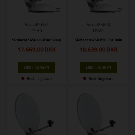
Varenr.: R 49141
Varenr.: R 49142
REIMO
REIMO
SRMecatr.ASR 850Flat Skew
SRMecatr.ASR 850Flat Twin
17.669,00
DKK
18.639,00
DKK
Bestillingsvare
Bestillingsvare