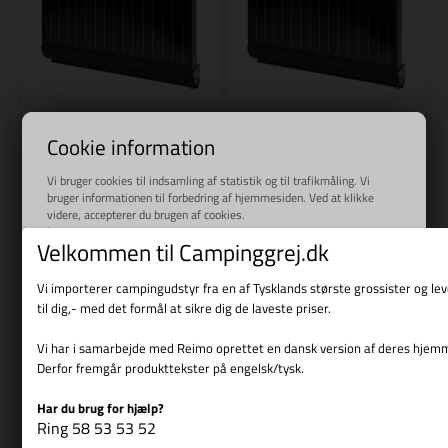
Varenr.: R 840340
Varenr.: R 840342
Cookie information
REIMO
REIMO
Vi bruger cookies til indsamling af statistik og til trafikmåling. Vi
Solarset MC-155 schwarz
Sort MC-190
bruger informationen til forbedring af hjemmesiden. Ved at klikke
1.629,00
DKK
1.749,00
DKK
videre, accepterer du brugen af cookies.
Læs mere
Velkommen til Campinggrej.dk
Vi importerer campingudstyr fra en af Tysklands største grossister og l
til dig,- med det formål at sikre dig de laveste priser.
Bestillingsvare
Bestillingsvare
Vi har i samarbejde med Reimo oprettet en dansk version af deres hjem
Derfor fremgår produkttekster på engelsk/tysk.
Har du brug for hjælp?
Vis cookie detaljer
Ring 58 53 53 52