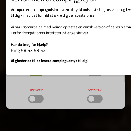
Vi importerer campingudstyr fra en af Tysklands største grossister og l
til dig,- med det formål at sikre dig de laveste priser.
Vi har i samarbejde med Reimo oprettet en dansk version af deres hjem
Nyd campinglivet
Derfor fremgår produkttekster på engelsk/tysk.
Har du brug for hjælp?
...og duften af sommmer og sol
Vis cookie detaljer
Ring 58 53 53 52
SE VORES CAMPINGTELTE
Vi glæder os til at levere campingudstyr til dig!
Nødvendige
Markedsføring
Funktionelle
Statistiske