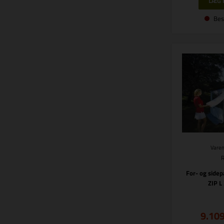
Bes
Varen
For- og sidep
ZIP L
9.10