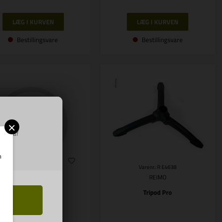
Bestillingsvare
Bestillingsvare
×
ring af
m
Varenr.: R E4638
REIMO
Varenr.: R E3246
Tripod Pro
REIMO
Reservedel til F45