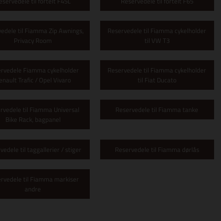
eservedele til fortelt F45L
Reservedele til fortelt F65
edele til Fiamma Zip Awnings,
Reservedele til Fiamma cykelholder
Privacy Room
til VW T3
rvedele Fiamma cykelholder
Reservedele til Fiamma cykelholder
enault Trafic / Opel Vivaro
til Fiat Ducato
rvedele til Fiamma Universal
Reservedele til Fiamma tanke
Bike Rack, bagpanel
vedele til taggallerier / stiger
Reservedele til Fiamma dørlås
rvedele til Fiamma markiser
andre