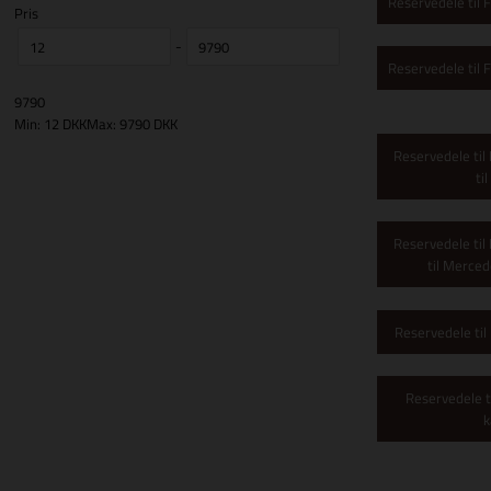
Reservedele til
Pris
-
Reservedele til
9790
Min: 12 DKK
Max: 9790 DKK
Reservedele til
ti
Reservedele til
til Merced
Reservedele ti
Reservedele 
k