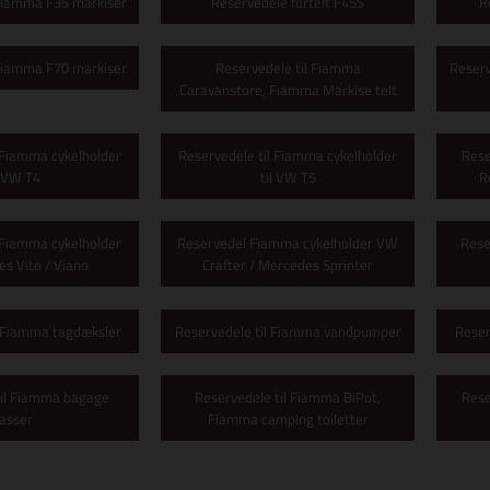
 Fiamma F35 markiser
Reservedele fortelt F45S
R
 Fiamma F70 markiser
Reservedele til Fiamma
Reserv
Caravanstore, Fiamma Markise telt
 Fiamma cykelholder
Reservedele til Fiamma cykelholder
Rese
l VW T4
til VW T5
R
 Fiamma cykelholder
Reservedel Fiamma cykelholder VW
Rese
es Vito / Viano
Crafter / Mercedes Sprinter
l Fiamma tagdæksler
Reservedele til Fiamma vandpumper
Reser
til Fiamma bagage
Reservedele til Fiamma BiPot,
Rese
asser
Fiamma camping toiletter