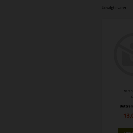
Udvalgte varer
Varenr
Buttre
13,