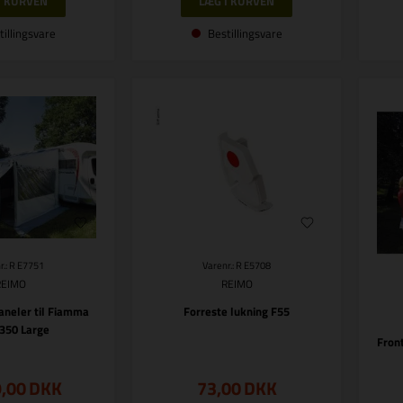
tillingsvare
Bestillingsvare
r.: R E7751
Varenr.: R E5708
REIMO
REIMO
aneler til Fiamma
Forreste lukning F55
 350 Large
Fron
9,00
DKK
73,00
DKK