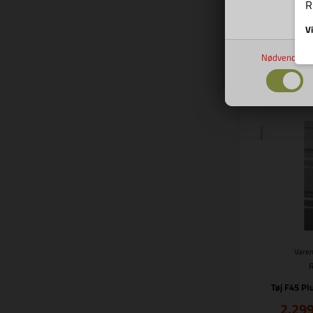
639
R
Vi
Nødvendige
Bes
Varen
Tøj F45 Pl
2.29