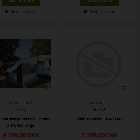
Bestillingsvare
Bestillingsvare
Varenr.: R E7675
Varenr.: R E795
REIMO
REIMO
t and side panels for Fiamma
Gehäusedeckel F45i/Ti 400
ZIP L 450 Large
9.789,00
DKK
1.599,00
DKK