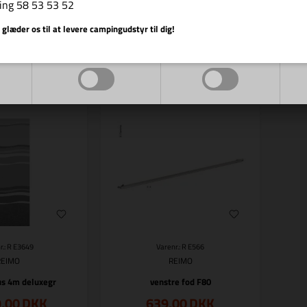
,00
DKK
879,00
DKK
ing 58 53 53 52
Vis cookie detaljer
 glæder os til at levere campingudstyr til dig!
Markedsføring
Funktionelle
tillingsvare
Bestillingsvare
r.: R E3649
Varenr.: R E566
REIMO
REIMO
us 4m deluxegr
venstre fod F80
9,00
DKK
639,00
DKK