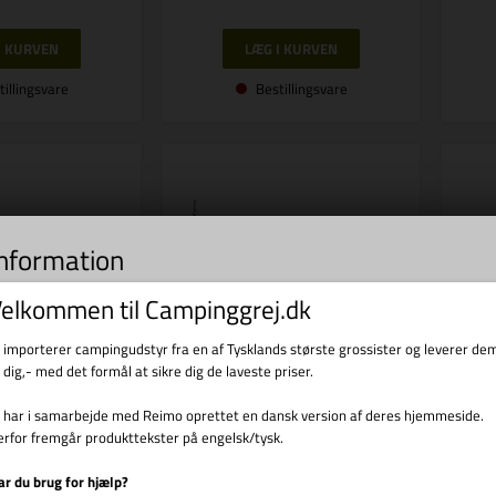
tillingsvare
Bestillingsvare
information
s til indsamling af statistik og til trafikmåling. Vi bruger informationen til forbed
elkommen til Campinggrej.dk
d at klikke videre, accepterer du brugen af cookies.
i importerer campingudstyr fra en af Tysklands største grossister og leverer de
l dig,- med det formål at sikre dig de laveste priser.
r.: R E565
REIMO
Varenr.: E6597
i har i samarbejde med Reimo oprettet en dansk version af deres hjemmeside.
tøttefod F80
REIMO
erfor fremgår produkttekster på engelsk/tysk.
Rafter 310-440 CS 2014
ar du brug for hjælp?