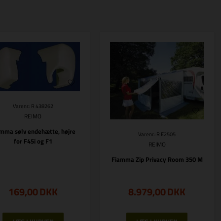
Varenr.: R 438262
REIMO
mma sølv endehætte, højre
Varenr.: R E2505
for F45i og F1
REIMO
Fiamma Zip Privacy Room 350 M
169,00
DKK
8.979,00
DKK