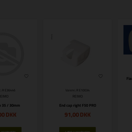
Fia
.: R E36446
Varenr.: R E10034
REIMO
REIMO
m 35 / 30mm
End cap right F50 PRO
00
DKK
91,00
DKK