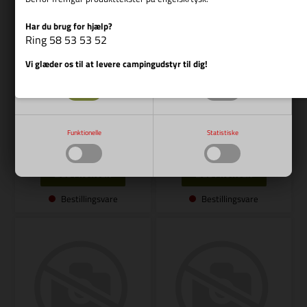
Har du brug for hjælp?
Vis cookie detaljer
Ring 58 53 53 52
Vi glæder os til at levere campingudstyr til dig!
Nødvendige
Markedsføring
Varenr.: R E12765
Varenr.: R E10455
REIMO
REIMO
Montagesatz CB T5/T6 D RS
Montagesatz CB T5/T6 Pro
1.659,00
DKK
899,00
DKK
Funktionelle
Statistiske
Bestillingsvare
Bestillingsvare