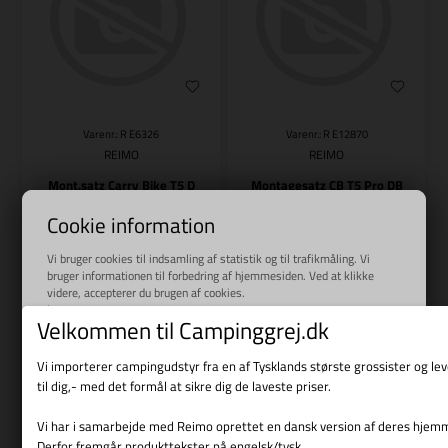
Varenr.: R E6326
Varenr.: R E12870
REIMO
REIMO
Mont.satz Carry Bike T5 D
Montagesatz CB T5 Pro DB
889,00
DKK
1.439,00
DKK
Cookie information
Vi bruger cookies til indsamling af statistik og til trafikmåling. Vi
bruger informationen til forbedring af hjemmesiden. Ved at klikke
videre, accepterer du brugen af cookies.
Læs mere
Bestillingsvare
Bestillingsvare
Velkommen til Campinggrej.dk
Vi importerer campingudstyr fra en af Tysklands største grossister og l
til dig,- med det formål at sikre dig de laveste priser.
Vi har i samarbejde med Reimo oprettet en dansk version af deres hjem
Derfor fremgår produkttekster på engelsk/tysk.