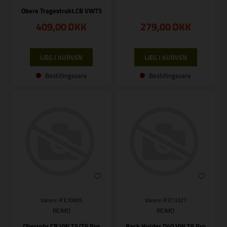
Obere Tragestrukt.CB VWT5
409,00
DKK
279,00
DKK
Bestillingsvare
Bestillingsvare
Varenr.: R E10905
Varenr.: R E13327
REIMO
REIMO
Oberrohr CB VW T5/T6 Pro
Rack Holder D40 VW T6 Pro