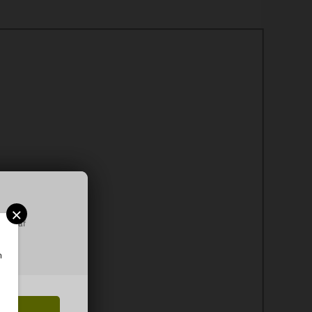
×
ring af
m