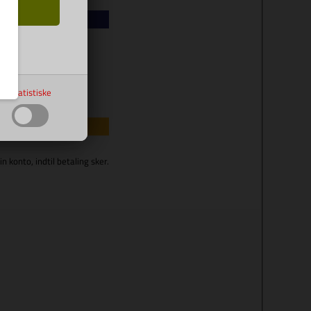
Statistiske
bsbeløbet på din konto, indtil betaling sker.