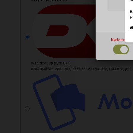
H
R
Vi
Nødvendige
Kreditkort DK
(0,00 DKK)