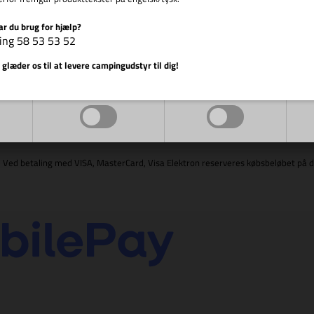
ar du brug for hjælp?
ing 58 53 53 52
Vis cookie detaljer
 glæder os til at levere campingudstyr til dig!
Markedsføring
Funktionelle
Visa/Dankort, Visa, Visa Electron, MasterCard, Maestro, JCB - Ved betaling med VISA, MasterCard, Visa Elektron reserveres kø