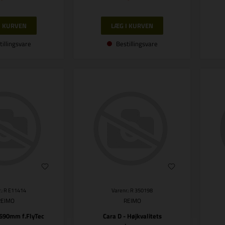
tillingsvare
Bestillingsvare
.: R E11414
Varenr.: R 350198
REIMO
REIMO
1690mm f.FlyTec
Cara D - Højkvalitets