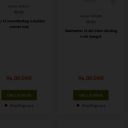
Varenr.: R E6137
REIMO
Varenr.: R E6306
r til innerhåndtag 4 stykker
REIMO
cremet hvid
Dækhætter til det indre håndtag
4 stk lysegrå
94,00
DKK
94,00
DKK
Bestillingsvare
Bestillingsvare