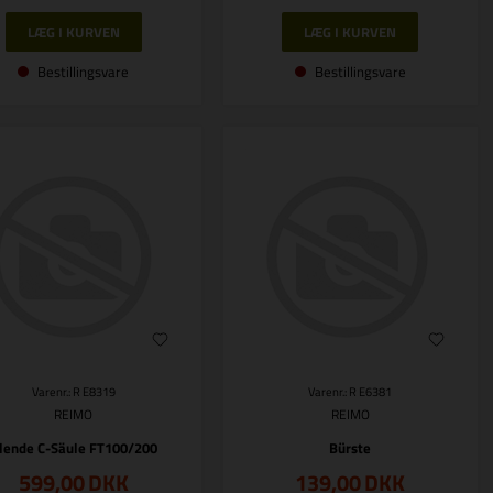
Bestillingsvare
Bestillingsvare
Varenr.: R E8319
Varenr.: R E6381
REIMO
REIMO
lende C-Säule FT100/200
Bürste
599,00
DKK
139,00
DKK