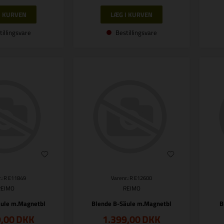
tillingsvare
Bestillingsvare
.: R E11849
Varenr.: R E12600
REIMO
REIMO
äule m.Magnetbl
Blende B-Säule m.Magnetbl
B
9,00
DKK
1.399,00
DKK