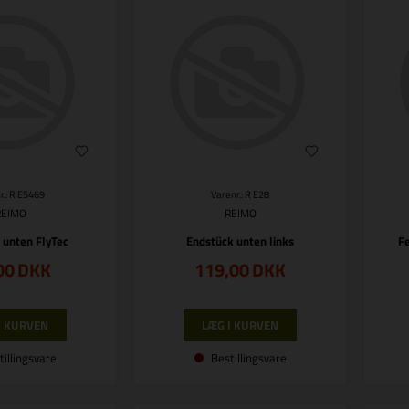
r.: R E5469
Varenr.: R E28
REIMO
REIMO
 unten FlyTec
Endstück unten links
F
00
DKK
119,00
DKK
tillingsvare
Bestillingsvare