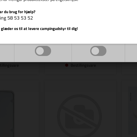
REIMO
REIMO
ar du brug for hjælp?
 Højkvalitets
Cara D - Højkvalitets
ing 58 53 53 52
ngvogn og
campingvogn og
Vis cookie detaljer
gvognsdøre
campingvognsdøre
 glæder os til at levere campingudstyr til dig!
,00
DKK
219,00
DKK
Markedsføring
Funktionelle
tillingsvare
Bestillingsvare