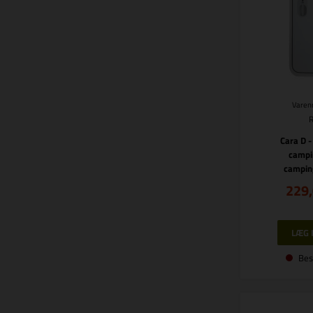
Varenr
Cara D -
campi
campin
229
Bes