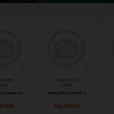
r.: R SA895
Varenr.: R E11564
REIMO
REIMO
en f.Reisem.Tür
Außengriff CaraD-400F re
00
DKK
669,00
DKK