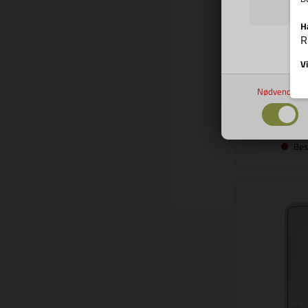
H
Cara D -
R
campi
campin
Vi
199
Nødvendige
Bes