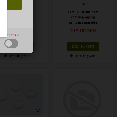
REIMO
REIMO
Cara D - Højkvalitets
Cara D - Højkvalitets
campingvogn og
campingvogn og
campingvognsdøre
campingvognsdøre
219,00
DKK
219,00
DKK
Statistiske
Bestillingsvare
Bestillingsvare