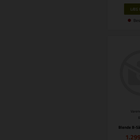
Bes
Varenr
Blende B-S
1.29