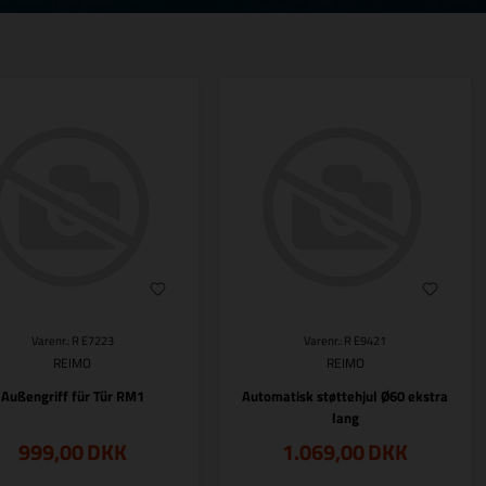
Varenr.: R E7223
Varenr.: R E9421
REIMO
REIMO
Außengriff für Tür RM1
Automatisk støttehjul Ø60 ekstra
lang
999,00
DKK
1.069,00
DKK