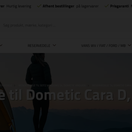
rer
Hurtig levering
Afhent bestillinger
på lagervarer
Prisgaranti
RESERVEDELE
VANS WV / FIAT / FORD / MB
 til Dometic Cara D
ERVEDELE
RESERVEDELE TIL SEITZ WINDOWS S4, DOMETIC VINDUER
RESERVEDELE TIL DOMETIC CARA