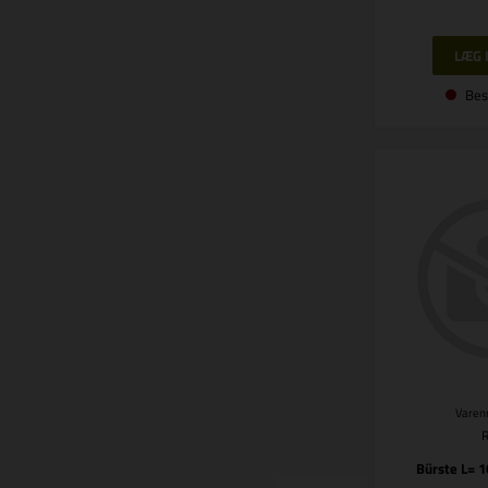
Bes
Varenr
Bürste L= 