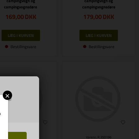
campingvogn og
campingvogn og
campingvognsdøre
campingvognsdøre
169,00
DKK
179,00
DKK
Bestillingsvare
Bestillingsvare
×
ring af
m
Varenr.: R 350195
Varenr.: R 350196