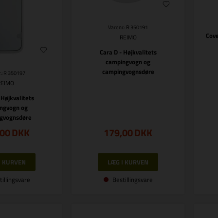
Varenr.: R 350191
Cove
REIMO
Cara D - Højkvalitets
campingvogn og
campingvognsdøre
.: R 350197
REIMO
 Højkvalitets
ngvogn og
gvognsdøre
,00
DKK
179,00
DKK
tillingsvare
Bestillingsvare