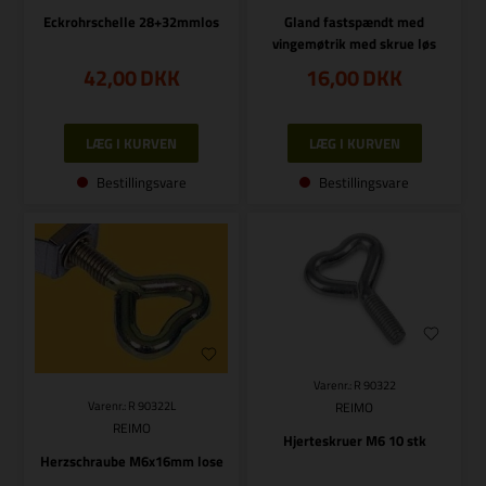
Eckrohrschelle 28+32mmlos
Gland fastspændt med
vingemøtrik med skrue løs
42,00
DKK
16,00
DKK
Bestillingsvare
Bestillingsvare
Varenr.: R 90322
REIMO
Varenr.: R 90322L
REIMO
Hjerteskruer M6 10 stk
Herzschraube M6x16mm lose