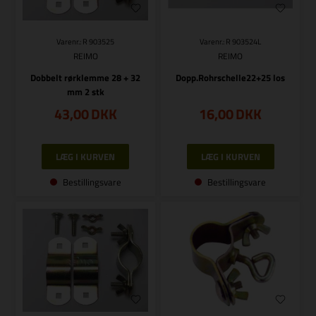
Varenr.: R 903525
Varenr.: R 903524L
REIMO
REIMO
Dobbelt rørklemme 28 + 32
Dopp.Rohrschelle22+25 los
mm 2 stk
43,00
DKK
16,00
DKK
Bestillingsvare
Bestillingsvare