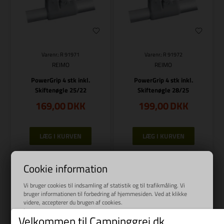
Varenr.: R 91971
Varenr.: R 91972
REIMO
REIMO
PowerGrip 4 stk inkl.
PowerGrip 4 stk inkl.
Skiftenøgle 25/22
Skiftenøgle 28/25
169,00
DKK
199,00
DKK
Bestillingsvare
Bestillingsvare
Cookie information
Vi bruger cookies til indsamling af statistik og til trafikmåling. Vi
bruger informationen til forbedring af hjemmesiden. Ved at klikke
videre, accepterer du brugen af cookies.
Læs mere
Velkommen til Campinggrej.dk