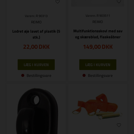
Varenr.: R 903511
Varenr.: R 90313
REIMO
REIMO
Multifunktionsskovl med sav
Lodret øje lavet af plastik (5
og skæreblad, flaskeåbner
stk.)
22,00
DKK
149,00
DKK
Bestillingsvare
Bestillingsvare