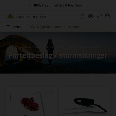
Billig fragt
med GLS & PostNord
Menu
FORSIDE
CAMPINGUDSTYR
HERZOG FORTELTE
FORTELTBESLAG / STORMSIKRINGER
Forteltbeslag / stormsikringer