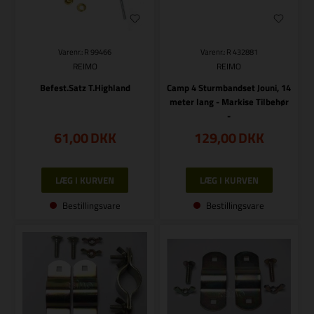
Varenr.: R 99466
Varenr.: R 432881
REIMO
REIMO
Befest.Satz T.Highland
Camp 4 Sturmbandset Jouni, 14
meter lang - Markise Tilbehør
-
61,00
DKK
129,00
DKK
Bestillingsvare
Bestillingsvare