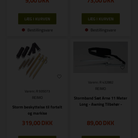
9,00
DKK
73,00
DKK
Bestillingsvare
Bestillingsvare
Varenr.: R 432882
REIMO
Varenr.: R 935073
REIMO
Stormband Sæt Arne 11 Meter
Long - Awning Tilbehør -
Storm beskyttelse til fortelt
og markise
319,00
DKK
89,00
DKK