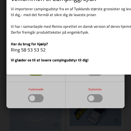
Vi importerer campingudstyr fra en af Tysklands største grossister og l
Varenr.: R 901151
til dig,- med det formål at sikre dig de laveste priser.
REIMO
Varenr.: R 91973
Vi har i samarbejde med Reimo oprettet en dansk version af deres hjem
REIMO
R??rskinne til VW Caddy
Derfor fremgår produkttekster på engelsk/tysk.
PowerGrip 4 stk inkl.
Skiftenøgle 32/28
Har du brug for hjælp?
Vis cookie detaljer
Ring 58 53 53 52
219,00
DKK
329,00
DKK
Vi glæder os til at levere campingudstyr til dig!
Nødvendige
Markedsføring
Bestillingsvare
Bestillingsvare
Funktionelle
Statistiske