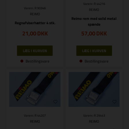
Varenr.: R 44216
Varenr.: R 90346
REIMO
REIMO
Reimo rem med solid metal
Regnafviserhætter 4 stk.
spænde
21,00
DKK
57,00
DKK
Bestillingsvare
Bestillingsvare
Varenr.: R 44207
Varenr.: R 29443
REIMO
REIMO