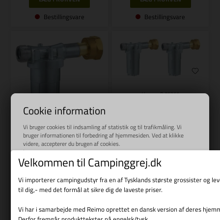
Bestillingsvare
Bestillingsvare
Varenr.: R 75266
REIMO
Cookie information
Caramatic ConnectClean 2.0 -
Vi bruger cookies til indsamling af statistik og til trafikmåling. Vi
dobbeltpakke
Varenr.: R 75264
bruger informationen til forbedring af hjemmesiden. Ved at klikke
videre, accepterer du brugen af cookies.
REIMO
Læs mere
Velkommen til Campinggrej.dk
Caramatic ConnectClean 2.0
309,00
DKK
479,00
DKK
Vi importerer campingudstyr fra en af Tysklands største grossister og l
til dig,- med det formål at sikre dig de laveste priser.
Vi har i samarbejde med Reimo oprettet en dansk version af deres hjem
Derfor fremgår produkttekster på engelsk/tysk.