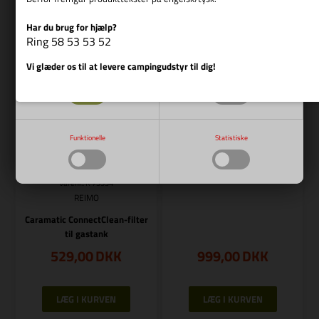
Bestillingsvare
Bestillingsvare
Har du brug for hjælp?
Vis cookie detaljer
Ring 58 53 53 52
Vi glæder os til at levere campingudstyr til dig!
Nødvendige
Markedsføring
Varenr.: R 75445
REIMO
Funktionelle
Statistiske
Caramatic ConnectDrive
Varenr.: R 75534
REIMO
Caramatic ConnectClean-filter
til gastank
529,00
DKK
999,00
DKK