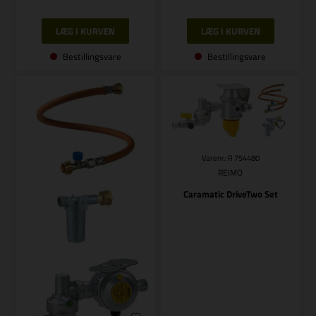
Bestillingsvare
Bestillingsvare
Varenr.: R 754480
REIMO
Caramatic DriveTwo Set