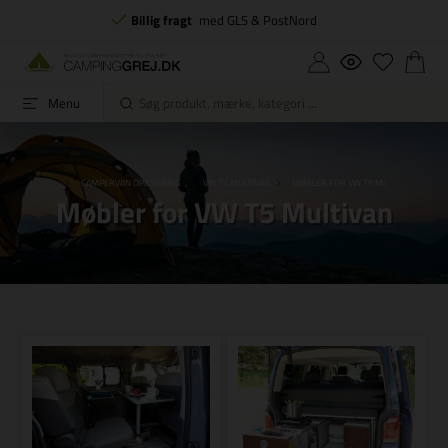
Billig fragt
med GLS & PostNord
Menu
FORSIDE
CAMPERVAN OPBYGNING
VW T5 MULTIVAN
MØBLER FOR VW T5 MULTIVAN
Møbler for VW T5 Multivan