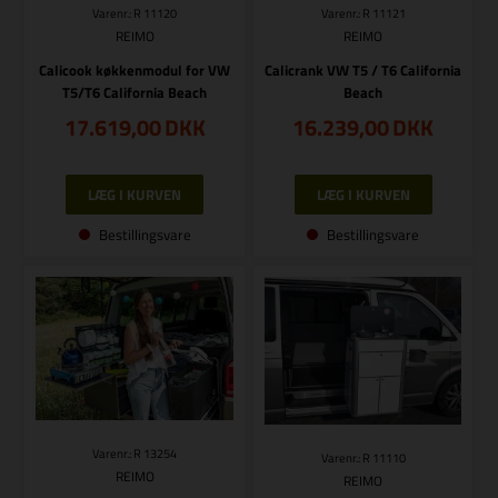
Varenr.: R 11120
Varenr.: R 11121
REIMO
REIMO
Calicook køkkenmodul for VW
Calicrank VW T5 / T6 California
T5/T6 California Beach
Beach
17.619,00
DKK
16.239,00
DKK
Bestillingsvare
Bestillingsvare
Varenr.: R 13254
Varenr.: R 11110
REIMO
REIMO