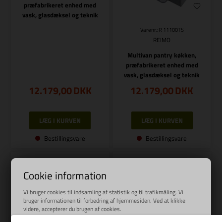
præfabrikeret enhed med
vask, glasdæksel og teknik
Varenr.: R 11100TS
REIMO
Multivan pantry køkken,
præfabrikeret enhed med
vask, glasdæksel og teknik
12.179,00
DKK
12.179,00
DKK
Bestillingsvare
Bestillingsvare
Cookie information
Vi bruger cookies til indsamling af statistik og til trafikmåling. Vi
bruger informationen til forbedring af hjemmesiden. Ved at klikke
videre, accepterer du brugen af cookies.
Læs mere