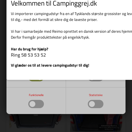
Velkommen til Campinggrej.dk
Vi importerer campingudstyr fra en af Tysklands største grossister og l
Varenr.: R 11100TW
Varenr.: R 11100TB
REIMO
REIMO
til dig,- med det formål at sikre dig de laveste priser.
Multivan pantry køkken,
Multivan pantrykøkken,
Vi har i samarbejde med Reimo oprettet en dansk version af deres hjem
præfabrikeret enhed med
præfabrikeret enhed med
Derfor fremgår produkttekster på engelsk/tysk.
vask, glasdæksel og teknik
vask, glasdæksel og teknik
12.179,00
DKK
12.179,00
DKK
Har du brug for hjælp?
Vis cookie detaljer
Ring 58 53 53 52
Vi glæder os til at levere campingudstyr til dig!
Nødvendige
Markedsføring
Bestillingsvare
Bestillingsvare
Funktionelle
Statistiske