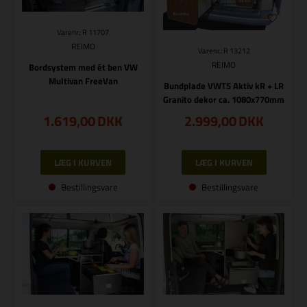
Varenr.: R 11707
REIMO
Varenr.: R 13212
REIMO
Bordsystem med ét ben VW
Multivan FreeVan
Bundplade VWT5 Aktiv kR + LR
Granito dekor ca. 1080x770mm
1.619,00
DKK
2.999,00
DKK
Bestillingsvare
Bestillingsvare