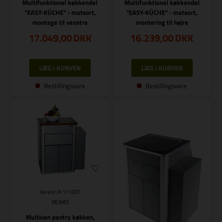
Multifunktionel køkkendel
Multifunktionel køkkendel
"EASY-KÜCHE" - matsort,
"EASY-KÜCHE" - matsort,
montage til venstre
montering til højre
17.049,00
DKK
16.239,00
DKK
Bestillingsvare
Bestillingsvare
Varenr.: R 11100T
REIMO
Multivan pantry køkken,