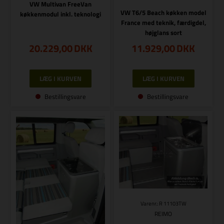
VW Multivan FreeVan
VW T6/5 Beach køkken model
køkkenmodul inkl. teknologi
France med teknik, færdigdel,
højglans sort
20.229,00
DKK
11.929,00
DKK
Bestillingsvare
Bestillingsvare
Varenr.: R 11103TW
REIMO