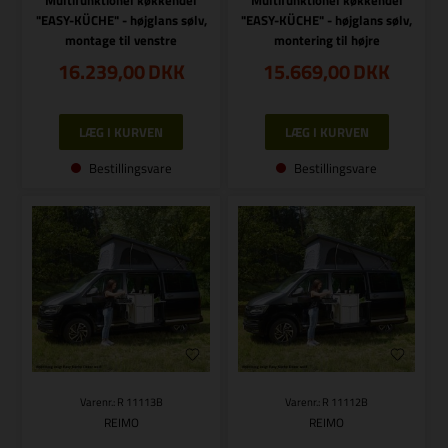
Multifunktionel køkkendel
Multifunktionel køkkendel
"EASY-KÜCHE" - højglans sølv,
"EASY-KÜCHE" - højglans sølv,
montage til venstre
montering til højre
16.239,00
DKK
15.669,00
DKK
Bestillingsvare
Bestillingsvare
Varenr.: R 11113B
Varenr.: R 11112B
REIMO
REIMO