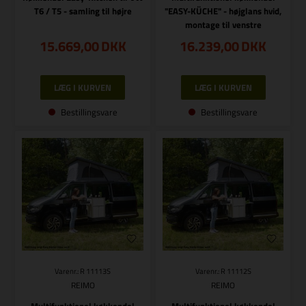
T6 / T5 - samling til højre
"EASY-KÜCHE" - højglans hvid,
montage til venstre
15.669,00
DKK
16.239,00
DKK
Bestillingsvare
Bestillingsvare
Varenr.: R 11113S
Varenr.: R 11112S
REIMO
REIMO