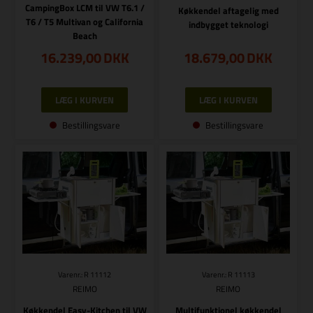
CampingBox LCM til VW T6.1 /
Køkkendel aftagelig med
T6 / T5 Multivan og California
indbygget teknologi
Beach
16.239,00
DKK
18.679,00
DKK
Bestillingsvare
Bestillingsvare
Varenr.: R 11112
Varenr.: R 11113
REIMO
REIMO
Køkkendel Easy-Kitchen til VW
Multifunktionel køkkendel