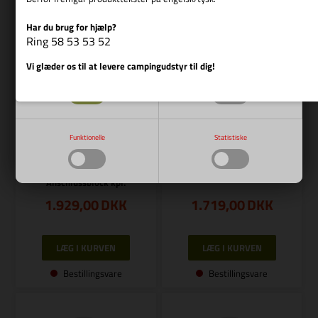
Har du brug for hjælp?
Vis cookie detaljer
Ring 58 53 53 52
Vi glæder os til at levere campingudstyr til dig!
Nødvendige
Markedsføring
Varenr.: R E8188
Funktionelle
Statistiske
REIMO
Varenr.: R E12118
Anschlussblock MES4/AES4
REIMO
Anschlussblock kpl.
1.929,00
DKK
1.719,00
DKK
Bestillingsvare
Bestillingsvare