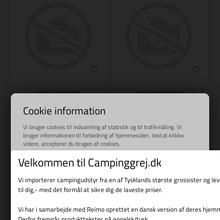
Varenr.: R E10559
Varenr.: R E13700
REIMO
REIMO
Cookie information
Anschlussblock komplett
Anschlussblock komplett f.
Vi bruger cookies til indsamling af statistik og til trafikmåling. Vi
Absorption Refrigerator
bruger informationen til forbedring af hjemmesiden. Ved at klikke
RML10.4G
videre, accepterer du brugen af cookies.
2.169,00
DKK
1.979,00
DKK
Læs mere
Velkommen til Campinggrej.dk
Vi importerer campingudstyr fra en af Tysklands største grossister og l
til dig,- med det formål at sikre dig de laveste priser.
Bestillingsvare
Bestillingsvare
Vi har i samarbejde med Reimo oprettet en dansk version af deres hjem
Derfor fremgår produkttekster på engelsk/tysk.