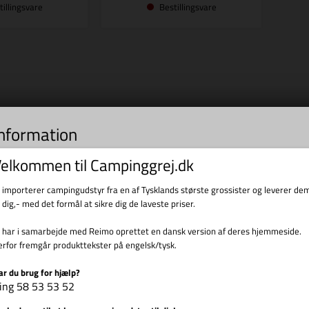
tillingsvare
Bestillingsvare
information
s til indsamling af statistik og til trafikmåling. Vi bruger informationen til forbed
elkommen til Campinggrej.dk
d at klikke videre, accepterer du brugen af cookies.
i importerer campingudstyr fra en af Tysklands største grossister og leverer de
l dig,- med det formål at sikre dig de laveste priser.
i har i samarbejde med Reimo oprettet en dansk version af deres hjemmeside.
erfor fremgår produkttekster på engelsk/tysk.
ar du brug for hjælp?
ing 58 53 53 52
Vis cookie detaljer