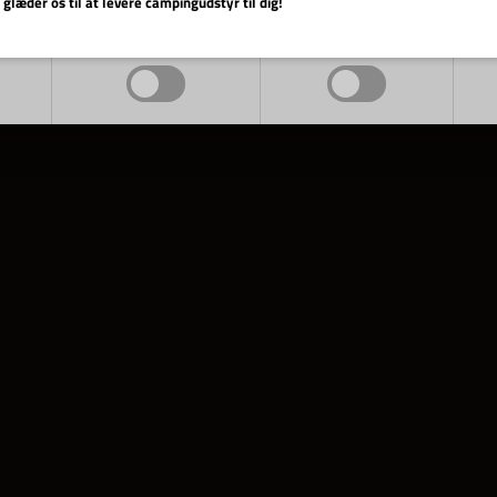
 glæder os til at levere campingudstyr til dig!
Markedsføring
Funktionelle