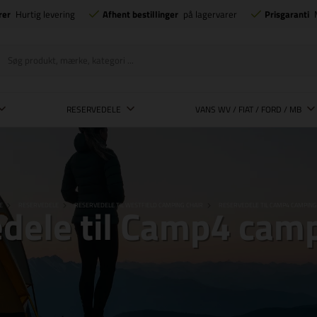
rer
Hurtig levering
Afhent bestillinger
på lagervarer
Prisgaranti
RESERVEDELE
VANS WV / FIAT / FORD / MB
dele til Camp4 camp
E
RESERVEDELE
RESERVEDELE TIL WESTFIELD CAMPING CHAIR
RESERVEDELE TIL CAMP4 CAMPING