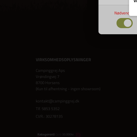
Vi
Nødvendige
VIRKSOMHEDSOPLYSNINGER
Campinggrej Aps
Vrøndingvej 7
8700 Horsens
(Kun til afhentning - ingen showroom)
kontakt@campinggrej.dk
Tlf.
5853 5352
CVR.: 30278135