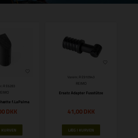
Varenr.: R E910943
REIMO
r.: R E6283
REIMO
Ersatz Adapter Fusstütze
shætte f.LaPalma
00
DKK
41,00
DKK