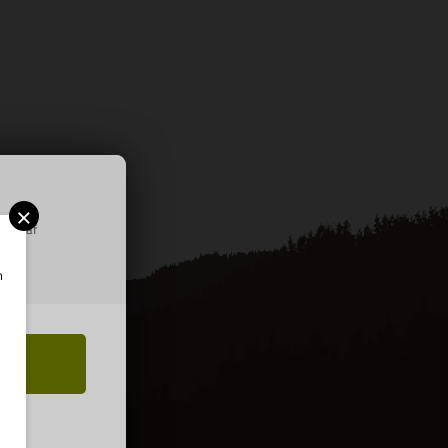
×
ring af
m