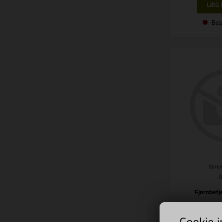
Bes
Varen
Fjernbetj
239
Cookie 