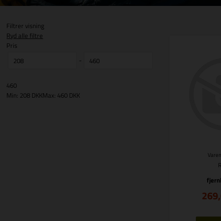
Filtrer visning
Ryd alle filtre
Pris
-
460
Min: 208 DKK
Max: 460 DKK
Varen
fjern
269