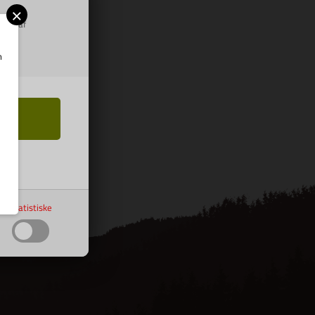
×
ring af
m
Statistiske