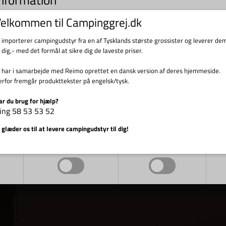
s til indsamling af statistik og til trafikmåling. Vi bruger informationen til forbed
elkommen til Campinggrej.dk
d at klikke videre, accepterer du brugen af cookies.
tillingsvare
Bestillingsvare
i importerer campingudstyr fra en af Tysklands største grossister og leverer de
l dig,- med det formål at sikre dig de laveste priser.
i har i samarbejde med Reimo oprettet en dansk version af deres hjemmeside.
erfor fremgår produkttekster på engelsk/tysk.
ar du brug for hjælp?
ing 58 53 53 52
Vis cookie detaljer
 glæder os til at levere campingudstyr til dig!
Markedsføring
Funktionelle