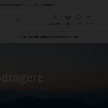
Matcher billigste pris
E-mærket
Min konto
Sete
Gemt
Kurv
CARAVAN REPARATIONER, RV REPARATIONER
odtagere
E