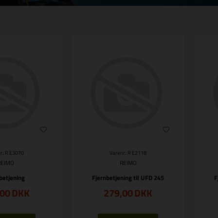
r.: R E3070
Varenr.: R E2118
REIMO
REIMO
betjening
Fjernbetjening til UFD 245
F
,00
DKK
279,00
DKK