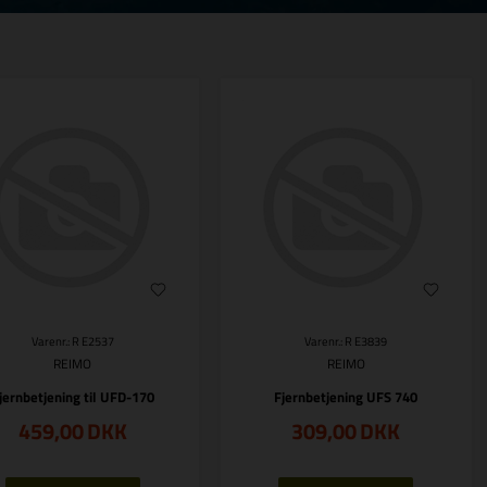
Varenr.: R E2537
Varenr.: R E3839
REIMO
REIMO
jernbetjening til UFD-170
Fjernbetjening UFS 740
459,00
DKK
309,00
DKK