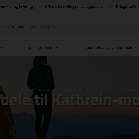
rer
Hurtig levering
Afhent bestillinger
på lagervarer
Prisgaranti
RESERVEDELE
VANS WV / FIAT / FORD / MB
dele til Kathrein-m
RSIDE
RESERVEDELE
RESERVEDELE TIL TEN HAAFT DOM
RESERVEDELE TIL KATHREIN-MODTAGER