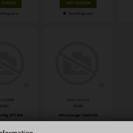
tillingsvare
Bestillingsvare
r.: R E3989
Varenr.: R E0252
REIMO
REIMO
ening UFS 940
Infrarotauge f.Kathrein
,00
DKK
209,00
DKK
information