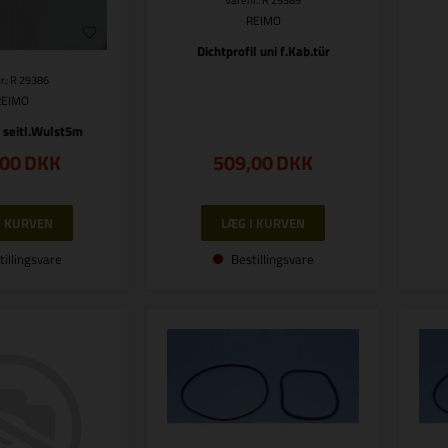
Varenr.: R 29389
REIMO
Dichtprofil uni f.Kab.tür
r.: R 29386
REIMO
l seitl.Wulst5m
,00
DKK
509,00
DKK
tillingsvare
Bestillingsvare