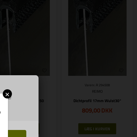
Varenr.: R 294517
Varenr.: R 294508
×
REIMO
REIMO
ring af
ichtprofil 17mm Wulst 50
Dichtprofil 17mm Wulst30°
2.189,00
DKK
809,00
DKK
m