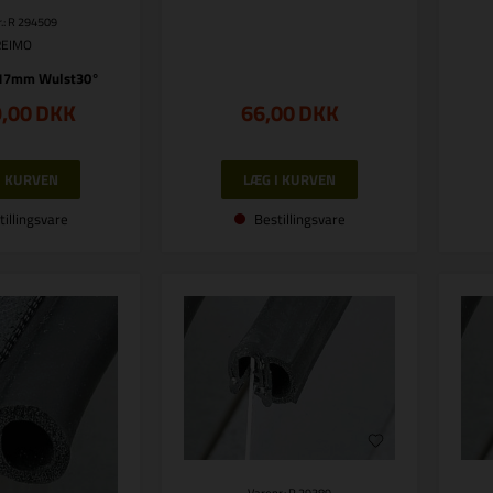
.: R 294509
REIMO
l 17mm Wulst30°
9,00
DKK
66,00
DKK
tillingsvare
Bestillingsvare