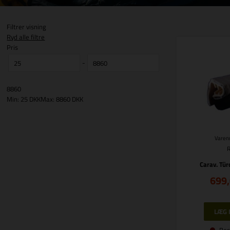
Filtrer visning
Ryd alle filtre
Pris
-
8860
Min: 25 DKK
Max: 8860 DKK
Varenr
Carav. Tür
699