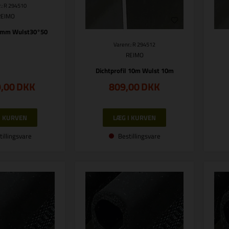
.: R 294510
REIMO
17mm Wulst30°50
Varenr.: R 294512
REIMO
Dichtprofil 10m Wulst 10m
9,00
DKK
809,00
DKK
tillingsvare
Bestillingsvare