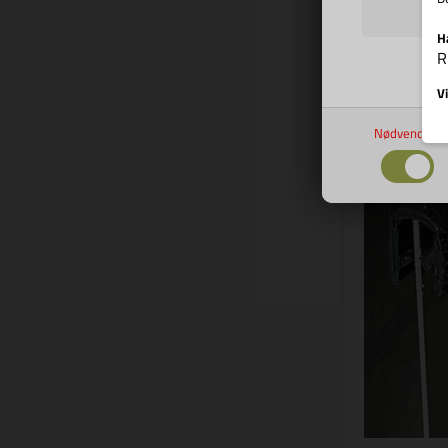
Bes
H
R
Vi
Nødvendige