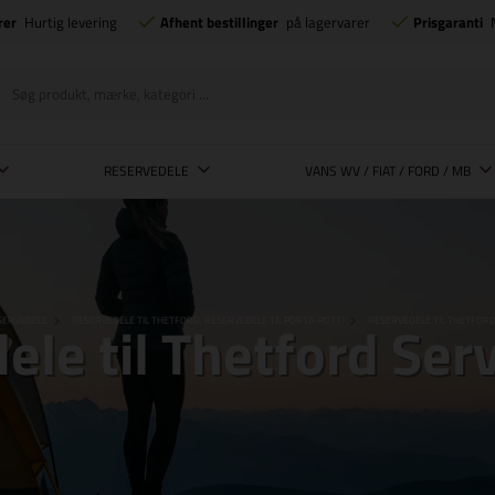
rer
Hurtig levering
Afhent bestillinger
på lagervarer
Prisgaranti
RESERVEDELE
VANS WV / FIAT / FORD / MB
le til Thetford Ser
SERVEDELE
RESERVEDELE TIL THETFORD, RESERVEDELE TIL PORTA-POTTI
RESERVEDELE TIL THETFORD