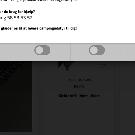
tillingsvare
Bestillingsvare
ar du brug for hjælp?
ing 58 53 53 52
Vis cookie detaljer
 glæder os til at levere campingudstyr til dig!
Markedsføring
Funktionelle
Varenr.: R 29486
REIMO
Dichtprofil 19mm Wulst