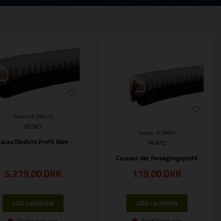
Varenr.: R 294516
REIMO
Varenr.: R 29491
Carav.Türdicht.Profil 50m
REIMO
Caravan dør forseglingsprofil
5.279,00
DKK
119,00
DKK