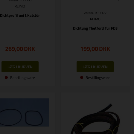
Varenr.: R 29388
REIMO
Varenr.: R E3372
Dichtprofil uni f.Kab.tür
REIMO
Dichtung Thetford Tür FD3
269,00
DKK
199,00
DKK
Bestillingsvare
Bestillingsvare