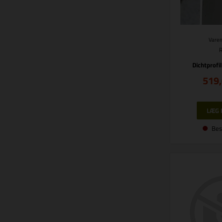
Varen
Dichtprofi
519
Bes