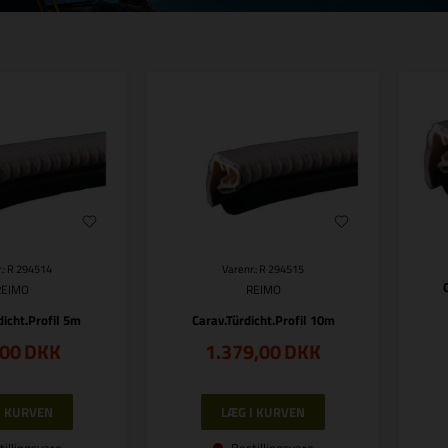
.: R 294514
Varenr.: R 294515
REIMO
REIMO
dicht.Profil 5m
Carav.Türdicht.Profil 10m
,00
DKK
1.379,00
DKK