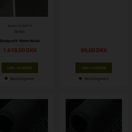
Varenr.: R 294513
REIMO
Dichtprofil 10mm Wulst
1.619,00
DKK
99,00
DKK
Bestillingsvare
Bestillingsvare