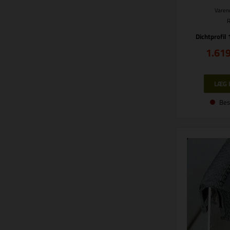
Varenr
Dichtprofi
1.61
Bes