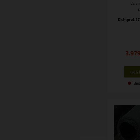
Varenr
Dichtprof.
3.97
Bes