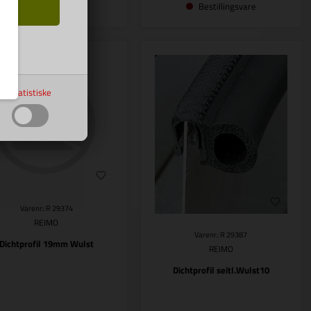
Bestillingsvare
Bestillingsvare
Statistiske
Varenr.: R 29374
REIMO
Varenr.: R 29387
Dichtprofil 19mm Wulst
REIMO
Dichtprofil seitl.Wulst10