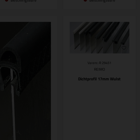
Bestillingsvare
Bestillingsvare
Varenr.: R 29451
REIMO
Dichtprofil 17mm Wulst