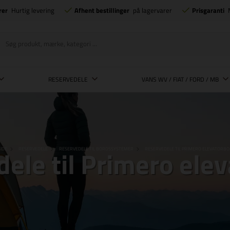
rer
Hurtig levering
Afhent bestillinger
på lagervarer
Prisgaranti
RESERVEDELE
VANS WV / FIAT / FORD / MB
ele til Primero ele
IDE
RESERVEDELE
RESERVEDELE TIL BORDSSYSTEMER
RESERVEDELE TIL PRIMERO ELEVATORB