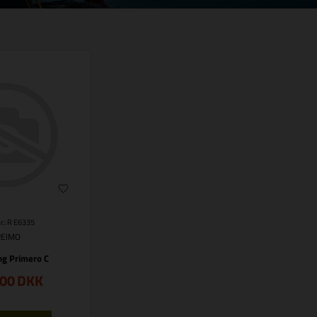
r.: R E6335
REIMO
g Primero C
,00
DKK