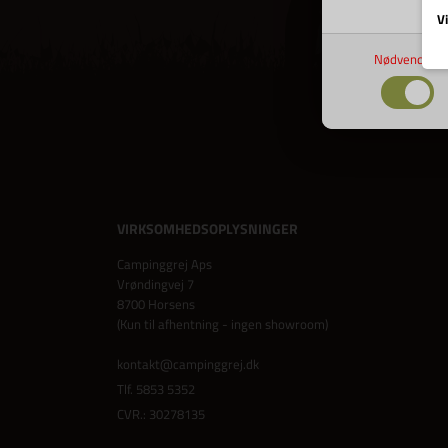
Vi
Nødvendige
VIRKSOMHEDSOPLYSNINGER
Campinggrej Aps
Vrøndingvej 7
8700 Horsens
(Kun til afhentning - ingen showroom)
kontakt@campinggrej.dk
Tlf.
5853 5352
CVR.: 30278135