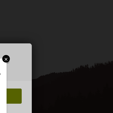
×
ring af
m