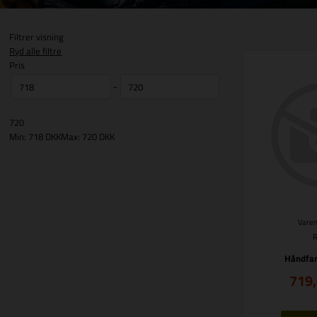
Filtrer visning
Ryd alle filtre
Pris
-
720
Min: 718 DKK
Max: 720 DKK
Varen
Håndfan
719