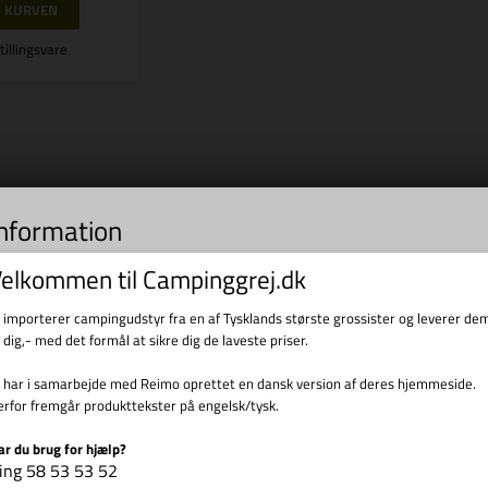
tillingsvare
information
s til indsamling af statistik og til trafikmåling. Vi bruger informationen til forbed
elkommen til Campinggrej.dk
d at klikke videre, accepterer du brugen af cookies.
i importerer campingudstyr fra en af Tysklands største grossister og leverer de
l dig,- med det formål at sikre dig de laveste priser.
i har i samarbejde med Reimo oprettet en dansk version af deres hjemmeside.
erfor fremgår produkttekster på engelsk/tysk.
ar du brug for hjælp?
ing 58 53 53 52
Vis cookie detaljer