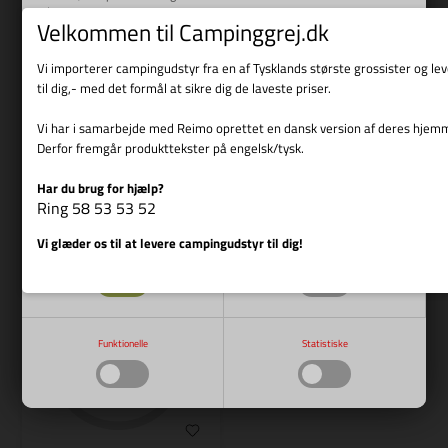
Læs mere
Velkommen til Campinggrej.dk
Varenr.: R E9323
Vi importerer campingudstyr fra en af Tysklands største grossister og l
REIMO
til dig,- med det formål at sikre dig de laveste priser.
HKB SW 19-L-920
Vi har i samarbejde med Reimo oprettet en dansk version af deres hjem
159,00
DKK
169,00
DKK
Derfor fremgår produkttekster på engelsk/tysk.
Har du brug for hjælp?
Vis cookie detaljer
Ring 58 53 53 52
Bestillingsvare
Bestillingsvare
Vi glæder os til at levere campingudstyr til dig!
Nødvendige
Markedsføring
Funktionelle
Statistiske