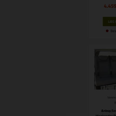
4.45
Bes
Varenr
&nbsp;So
Weekender Pl