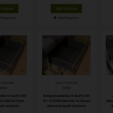
tillingsvare
Bestillingsvare
.: R 5040690
Varenr.: R 5040790
REIMO
REIMO
nke til skuffe VW
&nbsp;Sovebænke til skuffe VW
 Gr.108 Trio Style
T6 / 5 V3100 størrelse 14 Cityvan
Week
salt monteret
dekoreret basalt monteret
3