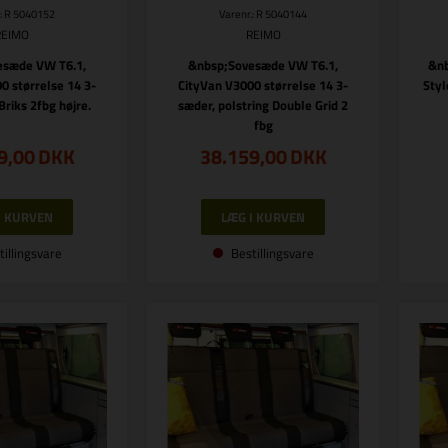
.: R 5040152
Varenr.: R 5040144
REIMO
REIMO
esæde VW T6.1,
&nbsp;Sovesæde VW T6.1,
&nb
0 størrelse 14 3-
CityVan V3000 størrelse 14 3-
Styl
riks 2fbg højre.
sæder, polstring Double Grid 2
fbg
9,00
DKK
38.159,00
DKK
tillingsvare
Bestillingsvare