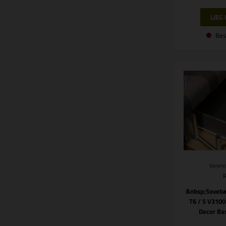
Bes
Varenr
&nbsp;Sovebæ
T6 / 5 V3100
Decor Ba