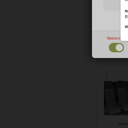
&nbsp;So
Weekender + V
H
3-pers. Simora
R
41.33
Vi
Nødvendige
Bes
Varenr