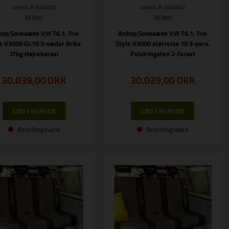
Varenr.: R 5040052
Varenr.: R 5040042
REIMO
REIMO
sp;Sovesæde VW T6.1, Trio
&nbsp;Sovesæde VW T6.1, Trio
e V3000 Gr.10 3-sæder Briks
Style V3000 størrelse 10 3-pers.
2fbg.Højrekørsel
Polstringsten 2-farvet
30.039,00
DKK
30.039,00
DKK
Bestillingsvare
Bestillingsvare