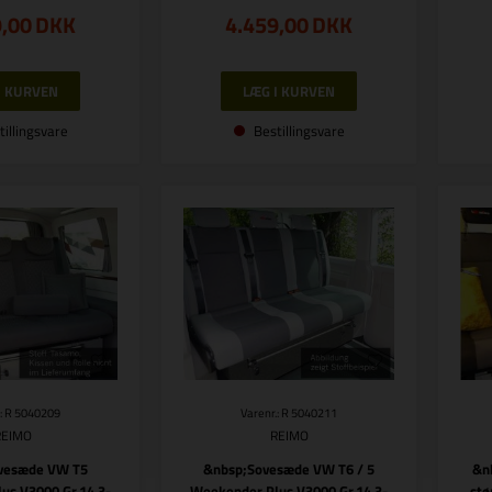
9,00
DKK
4.459,00
DKK
tillingsvare
Bestillingsvare
.: R 5040209
Varenr.: R 5040211
REIMO
REIMO
vesæde VW T5
&nbsp;Sovesæde VW T6 / 5
&n
us V3000 Gr.14 3-
Weekender Plus V3000 Gr.14 3-
stø