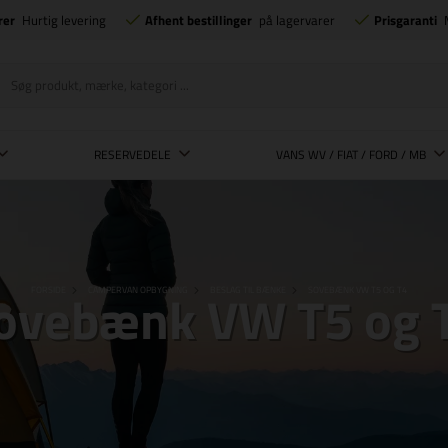
rer
Hurtig levering
Afhent bestillinger
på lagervarer
Prisgaranti
RESERVEDELE
VANS WV / FIAT / FORD / MB
ovebænk VW T5 og 
FORSIDE
CAMPERVAN OPBYGNING
BESLAG TIL BÆNKE
SOVEBÆNK VW T5 OG T4