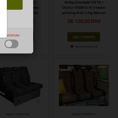
nbsp;Sovesæde VW T6.1
&nbsp;Sovesæde VW T6.1
tyVan V3000 Gr.14 3-sæder,
CityVan V3000 Gr.14 3-sæder,
riks 2 fbg.Wärmet.Rechtsl
polstring Briks 2 fbg.Wärmet
41.339,00
DKK
38.159,00
DKK
Statistiske
Bestillingsvare
Bestillingsvare
Varenr.: R 5040742
Varenr.: R 5040142