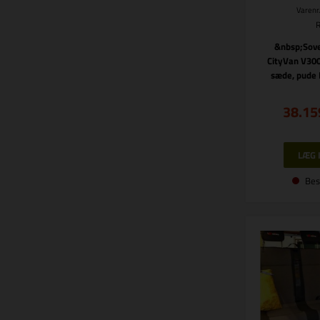
Varenr
&nbsp;Sov
CityVan V300
sæde, pude B
38.15
Bes