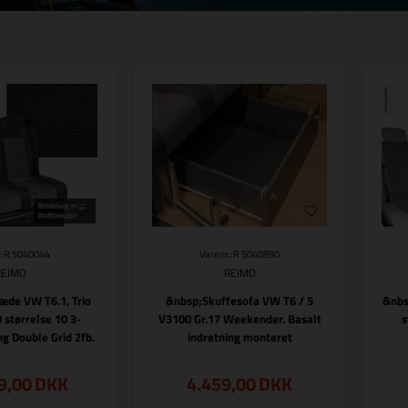
.: R 5040044
Varenr.: R 5040890
REIMO
REIMO
de VW T6.1, Trio
&nbsp;Skuffesofa VW T6 / 5
&nbs
 størrelse 10 3-
V3100 Gr.17 Weekender. Basalt
s
ng Double Grid 2fb.
indretning monteret
9,00
DKK
4.459,00
DKK