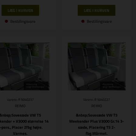
Bestillingsvare
Bestillingsvare
Varenr.: R 5040237
Varenr.: R 5040227
REIMO
REIMO
&nbsp;Sovesæde VW T5
&nbsp;Sovesæde VW T5
ender + V3000 størrelse 14
Weekender Plus V3000 Gr.14 3-
-pers., Placer 2fbg højre.
sæde, Placering T5 2-
Varmes.
fbg.Wärmet.