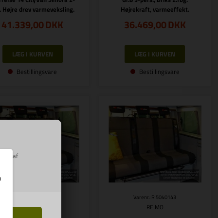
. Højre drev varmeveksling.
Højrekraft, varmeeffekt.
41.339,00
DKK
36.469,00
DKK
Bestillingsvare
Bestillingsvare
ring af
m
Varenr.: R 5040153
Varenr.: R 5040143
REIMO
REIMO