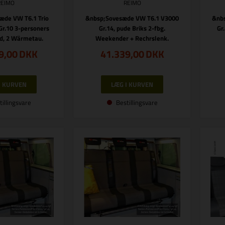
REIMO
REIMO
æde VW T6.1 Trio
&nbsp;Sovesæde VW T6.1 V3000
&nb
Gr.10 3-personers
Gr.14, pude Briks 2-fbg.
Gr
id, 2 Wärmetau.
Weekender + Rechrslenk.
9,00
DKK
41.339,00
DKK
tillingsvare
Bestillingsvare