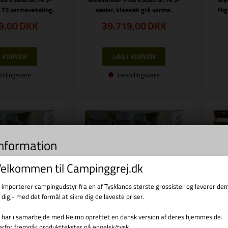
 T5 varmeveksling.
sæder, klassisk grå varme.
fbg
9,00
DKK
39.719,00
DKK
tillingsvare
Bestillingsvare
information
s til indsamling af statistik og til trafikmåling. Vi bruger informationen til forbed
elkommen til Campinggrej.dk
d at klikke videre, accepterer du brugen af cookies.
i importerer campingudstyr fra en af Tysklands største grossister og leverer de
l dig,- med det formål at sikre dig de laveste priser.
.: R 5040231
Varenr.: R 5040230
i har i samarbejde med Reimo oprettet en dansk version af deres hjemmeside.
REIMO
REIMO
erfor fremgår produkttekster på engelsk/tysk.