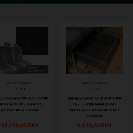
Varenr.: R 5040645
Varenr.: R 5040590
REIMO
REIMO
p;Sovebænk VW T6.1, V3100
&nbsp;Sovebænke til skuffe VW
tørrelse 10 stiv, 3-sædet,
T6 / 5 V3100 avantgarde i
polstret Briks 2 farver
størrelse 8. Dekoreret basalt
monteret
33.219,00
DKK
5.519,00
DKK