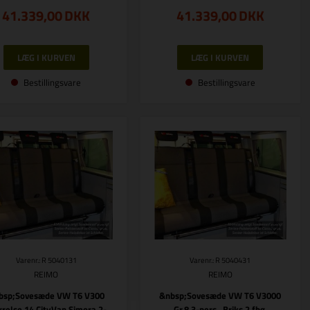
41.339,00
DKK
41.339,00
DKK
Bestillingsvare
Bestillingsvare
Varenr.: R 5040131
Varenr.: R 5040431
REIMO
REIMO
bsp;Sovesæde VW T6 V300
&nbsp;Sovesæde VW T6 V3000
rrelse 14 CityVan Simora 2-
Gr.8 3-pers., Briks 2.fbg.