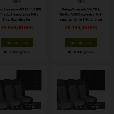
REIMO
REIMO
sp;Sovesæde VW T6.1 V3100
&nbsp;Sovesæde VW T6.1,
.14 stiv, 3-sæde, pude Briks
CityVan V3000 størrelse 14 3-
2fbg. Hastighed loc.
sæde, polstring Briks 2 farvet
35.649,00
DKK
38.159,00
DKK
Bestillingsvare
Bestillingsvare