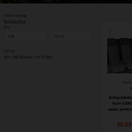
Filtrer visning
Ryd alle filtre
Pris
-
53110
Min: 338 DKK
Max: 53110 DKK
Varenr
&nbsp;bænksæ
Style V3000
sæder, polstri
30.03