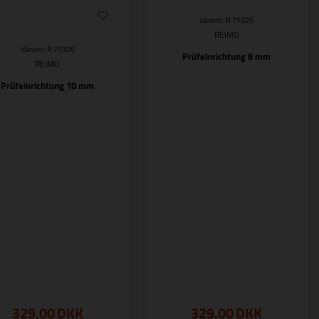
Varenr.: R 75325
REIMO
Varenr.: R 75326
Prüfeinrichtung 8 mm
REIMO
Prüfeinrichtung 10 mm
329,00
DKK
329,00
DKK