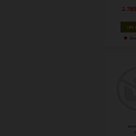
2.78
Bes
Varen