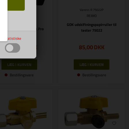
Varenr.: R 75022P
Varenr.: R 75022
REIMO
REIMO
GOK udskiftningspapirruller til
K Tester Lækage Check Pro
tester 75022
Statistiske
13.179,00
DKK
85,00
DKK
Bestillingsvare
Bestillingsvare