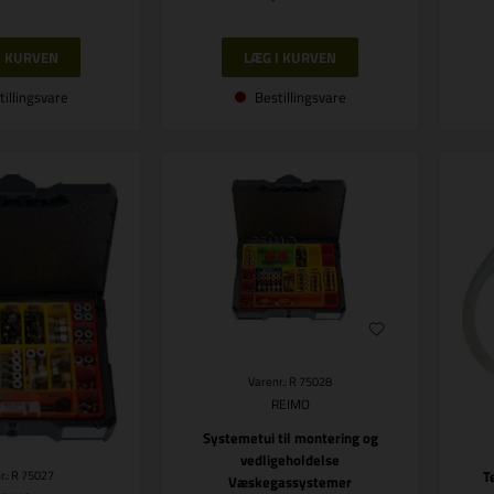
tillingsvare
Bestillingsvare
Varenr.: R 75028
REIMO
Systemetui til montering og
vedligeholdelse
T
r.: R 75027
Væskegassystemer