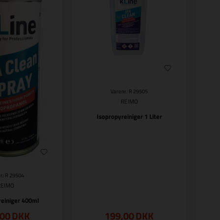
Varenr.: R 29505
REIMO
Isopropyreiniger 1 Liter
r.: R 29504
REIMO
reiniger 400ml
,00
DKK
199,00
DKK