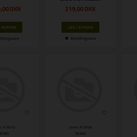
9,00
DKK
219,00
DKK
tillingsvare
Bestillingsvare
r.: R 29510
Varenr.: R 29509
REIMO
REIMO