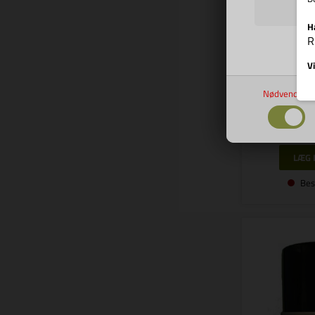
H
Varen
R
Vi
GOK Prüfko
Nødvendige
12.98
Bes