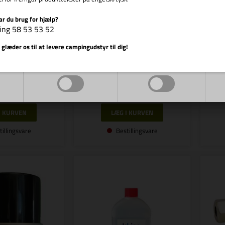
ar du brug for hjælp?
r.: R 75043
ing 58 53 53 52
REIMO
Vis cookie detaljer
Varenr.: R 75029
 glæder os til at levere campingudstyr til dig!
f.Leak Ch.ProBT
GO
REIMO
GOK Tester Lækage Check Basic
Markedsføring
Funktionelle
9,00
DKK
5.279,00
DKK
tillingsvare
Bestillingsvare