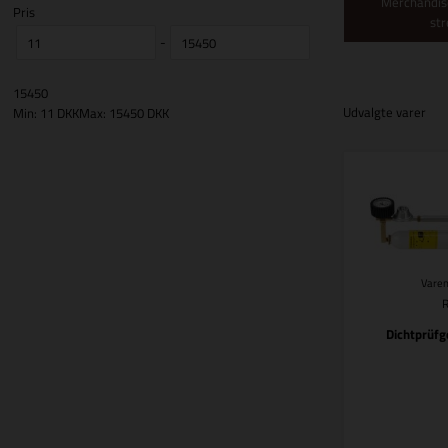
Merchandise
Pris
st
-
15450
Udvalgte varer
Min: 11 DKK
Max: 15450 DKK
Varen
Dichtprüfg