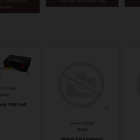
, T-shirts, krus,
POS, roll-up bannere, flag
reamers
r.: R 75328
REIMO
erät 150Z Profi
Varenr.: R 29506
REIMO
Dinitrol 516 A Klebstoff