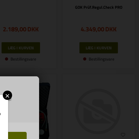
GOK Prüf.Regul.Check PRO
2.189,00
DKK
4.349,00
DKK
Bestillingsvare
Bestillingsvare
×
ring af
m