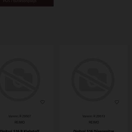
POS / butiksdisplays
Varenr.: R 29507
Varenr.: R 29513
REIMO
REIMO
Dinitrol 516 B Klebstoff
Dinitrol 516 Düsenspitze