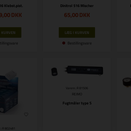
16 Klebst.pist.
Dinitrol 516 Mischer
9,00
DKK
65,00
DKK
tillingsvare
Bestillingsvare
Varenr.: R 81506
REIMO
Fugtmåler type S
.: R 802481