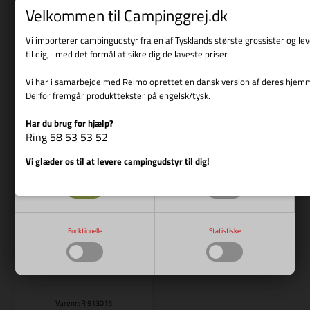
Læs mere
Velkommen til Campinggrej.dk
Varenr.: R 912944
Varenr.: R 912945
REIMO
REIMO
Vi importerer campingudstyr fra en af Tysklands største grossister og l
til dig,- med det formål at sikre dig de laveste priser.
Parallelt kabel til EU 20i
Parallelt kabel til EU 30i
3.359,00
DKK
3.199,00
DKK
Vi har i samarbejde med Reimo oprettet en dansk version af deres hjem
Derfor fremgår produkttekster på engelsk/tysk.
Har du brug for hjælp?
Vis cookie detaljer
Ring 58 53 53 52
Bestillingsvare
Bestillingsvare
Vi glæder os til at levere campingudstyr til dig!
Nødvendige
Markedsføring
Funktionelle
Statistiske
Varenr.: R 913015