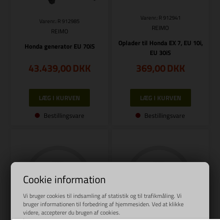
Varenr.: R 912941
Varenr.: R 912985
REIMO
REIMO
Oplader til Honda EX 7, EU 10i,
Honda generator EU 70iS
EU 30iS
43.439,00
DKK
369,00
DKK
Bestillingsvare
Bestillingsvare
Cookie information
Vi bruger cookies til indsamling af statistik og til trafikmåling. Vi
bruger informationen til forbedring af hjemmesiden. Ved at klikke
videre, accepterer du brugen af cookies.