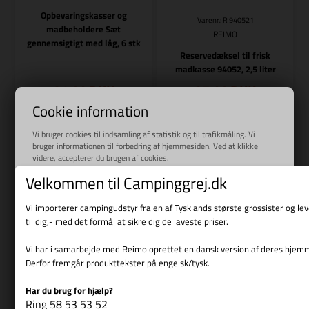
Opbevaringskasser og
Varenr.: R 940521
madbeholdere Sæt
REIMO
gennemsigtigt med låg, 6 stk
Reservedæksel til frisk
madkasse 94052, 2,5 liter
81,00
DKK
27,00
DKK
Cookie information
Vi bruger cookies til indsamling af statistik og til trafikmåling. Vi
bruger informationen til forbedring af hjemmesiden. Ved at klikke
Bestillingsvare
Bestillingsvare
videre, accepterer du brugen af cookies.
Læs mere
Velkommen til Campinggrej.dk
Side 1/1
Vi importerer campingudstyr fra en af Tysklands største grossister og l
til dig,- med det formål at sikre dig de laveste priser.
Vi har i samarbejde med Reimo oprettet en dansk version af deres hjem
Derfor fremgår produkttekster på engelsk/tysk.
Har du brug for hjælp?
Vis cookie detaljer
Ring 58 53 53 52