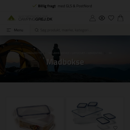
Billig fragt
med GLS & PostNord
Menu
FORSIDE
CAMPINGUDSTYR
MELAMIN SERVICE / GRYDESÆT / KØKKENTING
MADBOKSE
Madbokse