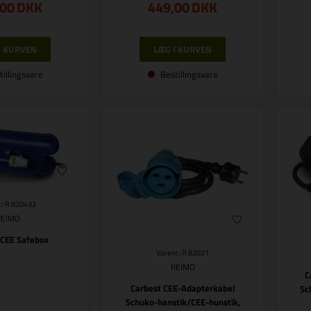
,00
DKK
449,00
DKK
tillingsvare
Bestillingsvare
.: R 820432
REIMO
 CEE Safebox
Varenr.: R 82021
REIMO
C
Carbest CEE-Adapterkabel
Sc
Schuko-hanstik/CEE-hunstik,