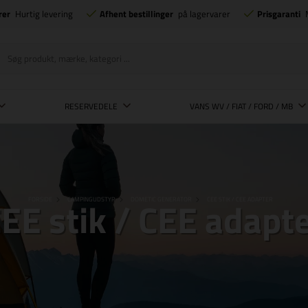
rer
Hurtig levering
Afhent bestillinger
på lagervarer
Prisgaranti
RESERVEDELE
VANS WV / FIAT / FORD / MB
EE stik / CEE adapt
FORSIDE
CAMPINGUDSTYR
DOMETIC GENERATOR
CEE STIK / CEE ADAPTER