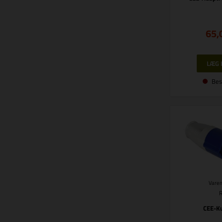
65,
Bes
Varen
CEE-K