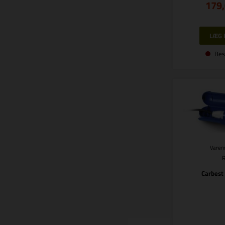
179
Bes
Varenr
Carbest