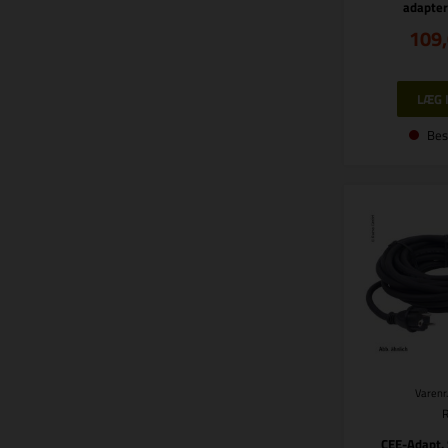
adapter
109
Bes
Varenr
CEE-Adapt.