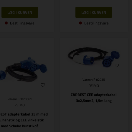
Bestillingsvare
Bestillingsvare
Varenr.: R 82035
REIMO
CARBEST CEE adapterkabel
Varenr.: R 820361
3x2,5mm2, 1,5m lang
REIMO
EST adapterkabel 25 m med
E hanstik og CEE vinkelstik
med Schuko hunstikdå