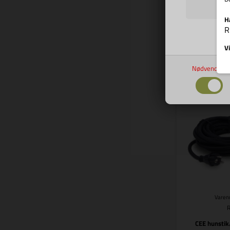
H
33,
R
Vi
Nødvendige
Bes
Varenr
CEE hunstik