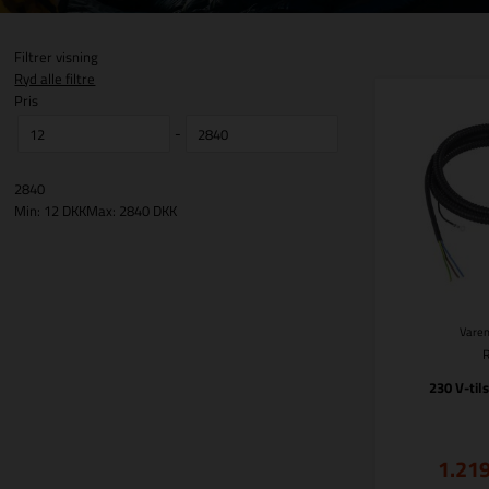
Filtrer visning
Ryd alle filtre
Pris
-
2840
Min: 12 DKK
Max: 2840 DKK
Varen
230 V-til
1.21