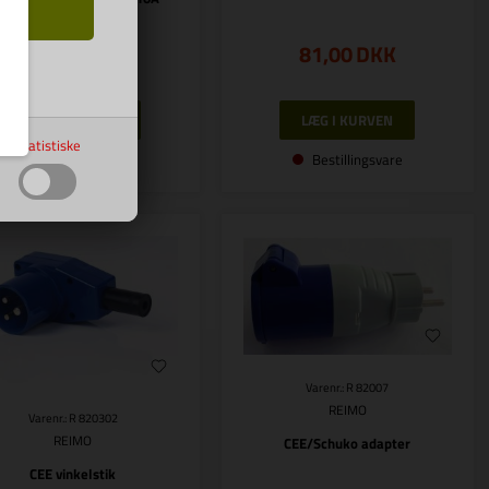
sikring
359,00
DKK
81,00
DKK
Statistiske
Bestillingsvare
Bestillingsvare
Varenr.: R 82007
REIMO
Varenr.: R 820302
REIMO
CEE/Schuko adapter
CEE vinkelstik