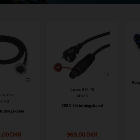
Adap
Varenr.: R 81479
r.: R 81478
REIMO
REIMO
230 V-tilslutningskabel
slutningskabel
9,00
DKK
969,00
DKK