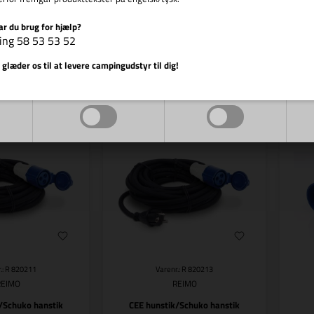
ar du brug for hjælp?
00
DKK
68,00
DKK
ing 58 53 53 52
Vis cookie detaljer
 glæder os til at levere campingudstyr til dig!
Markedsføring
Funktionelle
tillingsvare
Bestillingsvare
.: R 820211
Varenr.: R 820213
REIMO
REIMO
/Schuko hanstik
CEE hunstik/Schuko hanstik