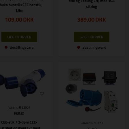
stik og kobling CH) med 10A
huko hunstik/CEE hanstik,
sikring
1,5m
109,00
DKK
389,00
DKK
Bestillingsvare
Bestillingsvare
Varenr.: R 82301
REIMO
CEE-stik / 2-dørs CEE-
Varenr.: R 18378
distributionskontakt med
REIMO