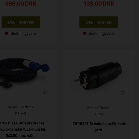
699,00
DKK
139,00
DKK
Bestillingsvare
Bestillingsvare
Varenr.: R 820212
Varenr.: R 82033
REIMO
REIMO
arbest CEE-Adapterkabel
CARBEST Schuko hanstik med
huko-hanstik/CEE-hunstik,
jord
3x2,50 mm, 4,0m