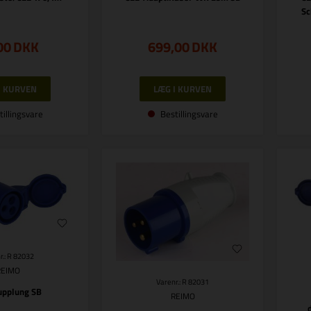
Sc
00
DKK
699,00
DKK
tillingsvare
Bestillingsvare
r.: R 82032
REIMO
Varenr.: R 82031
upplung SB
REIMO