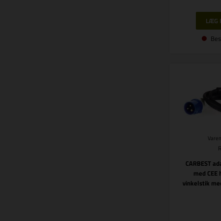
Bes
Varen
CARBEST ada
med CEE h
vinkelstik me