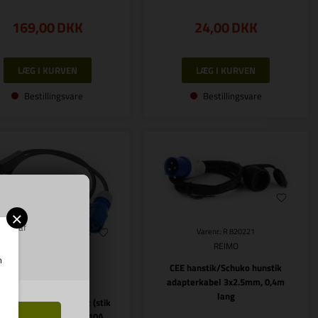
169,00
DKK
24,00
DKK
Bestillingsvare
Bestillingsvare
×
ring af
Varenr.: R 820221
REIMO
m
CEE hanstik/Schuko hunstik
Varenr.: R 821548
REIMO
adapterkabel 3x2.5mm, 0,4m
lang
 adapterkabel Schweiz (stik
 og CEE kobling) med 10A