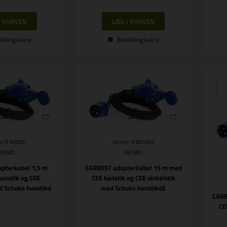
tillingsvare
Bestillingsvare
r.: R 82036
Varenr.: R 820362
REIMO
REIMO
pterkabel 1,5 m
CARBEST adapterkabel 15 m med
anstik og CEE
CEE hanstik og CEE vinkelstik
d Schuko hunstikd
med Schuko hunstikdå
CARB
CE