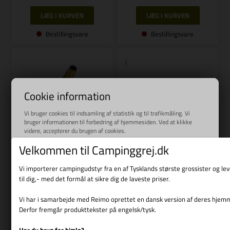
Bestillingsvare
Bestillingsvare
Cookie information
Vi bruger cookies til indsamling af statistik og til trafikmåling. Vi
bruger informationen til forbedring af hjemmesiden. Ved at klikke
videre, accepterer du brugen af cookies.
Læs mere
Varenr.: R 75346
Varenr.: R 753421
Velkommen til Campinggrej.dk
REIMO
REIMO
Vi importerer campingudstyr fra en af Tysklands største grossister og l
HD-Schlauch 750mmSBS SE P
Højtryksgasslange SecuMotion
til dig,- med det formål at sikre dig de laveste priser.
- 450mm G2
319,00
DKK
439,00
DKK
Vi har i samarbejde med Reimo oprettet en dansk version af deres hjem
Derfor fremgår produkttekster på engelsk/tysk.
Har du brug for hjælp?