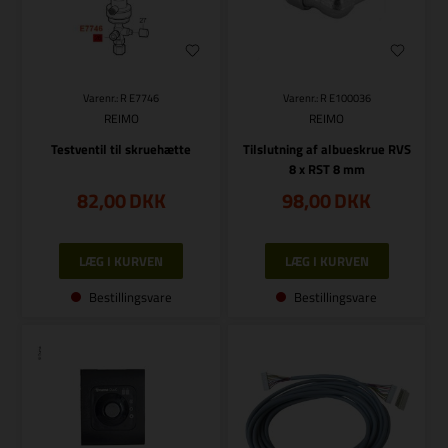
Varenr.: R E7746
Varenr.: R E100036
REIMO
REIMO
Testventil til skruehætte
Tilslutning af albueskrue RVS
8 x RST 8 mm
82,00
DKK
98,00
DKK
Bestillingsvare
Bestillingsvare