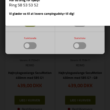
Vis cookie detaljer
Ring 58 53 53 52
Bestillingsvare
Bestillingsvare
Vi glæder os til at levere campingudstyr til dig!
Nødvendige
Markedsføring
Funktionelle
Statistiske
Varenr.: R 753431
Varenr.: R 753411
REIMO
REIMO
Højtryksgasslange SecuMotion
Højtryksgasslange SecuMotion
450mm med SBS G1
450mm med SBS G7 - GB
439,00
DKK
439,00
DKK
Bestillingsvare
Bestillingsvare