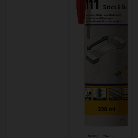
Varenr.: R 294712