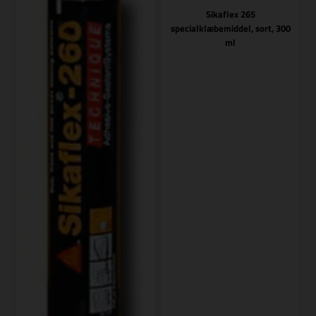
Sikaflex 265
specialklæbemiddel, sort, 300
ml