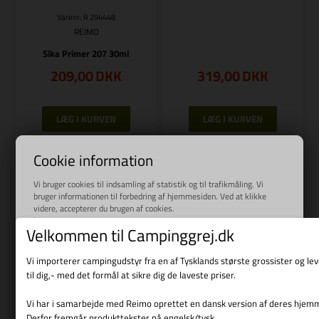
Varenr.: R 294448
REIMO
Sika Primer 207 30ml
209,00
DKK
319,00
DKK
Bestillingsvare
Bestillingsvare
Cookie information
Vi bruger cookies til indsamling af statistik og til trafikmåling. Vi
bruger informationen til forbedring af hjemmesiden. Ved at klikke
videre, accepterer du brugen af cookies.
Læs mere
Velkommen til Campinggrej.dk
Vi importerer campingudstyr fra en af Tysklands største grossister og l
til dig,- med det formål at sikre dig de laveste priser.
Vi har i samarbejde med Reimo oprettet en dansk version af deres hjem
Derfor fremgår produkttekster på engelsk/tysk.