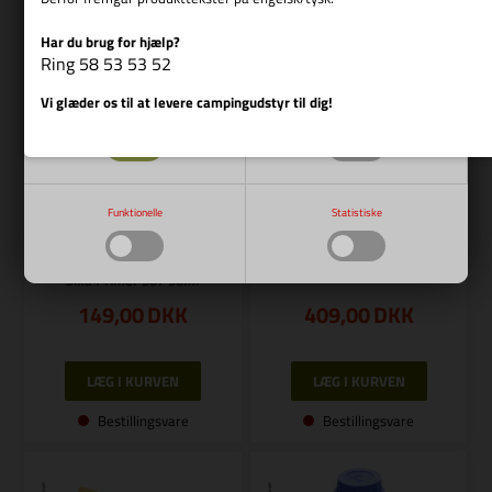
Har du brug for hjælp?
Vis cookie detaljer
Ring 58 53 53 52
Varenr.: R 294451
Vi glæder os til at levere campingudstyr til dig!
Nødvendige
Markedsføring
REIMO
Sika primer til høj vedhæftning
Funktionelle
Statistiske
Varenr.: R 294478
REIMO
Sika Primer 507 30ml
149,00
DKK
409,00
DKK
Bestillingsvare
Bestillingsvare