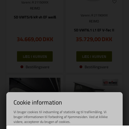
Varenr.: R 21150XXX
REIMO
Varenr.: R 21190XXX
SD VWT5/6 kR vh EF weiß
REIMO
SD VWT6.1 L1 EF V-Tec II
34.669,00
DKK
35.729,00
DKK
Bestillingsvare
Bestillingsvare
Cookie information
Vi bruger cookies til indsamling af statistik og til trafikmåling. Vi
bruger informationen til forbedring af hjemmesiden. Ved at klikke
videre, accepterer du brugen af cookies.
Varenr.: R 21171B02
Læs mere
Varenr.: R 2115003