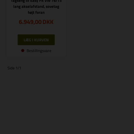
Tagseng til Easy Fit VW T6/T5
lang akselafstand, sovetag
højt foran
6.949,00
DKK
Bestillingsvare
Side 1/1