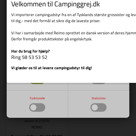
Velkommen til Campinggrej.dk
REIMO
REIMO
SD-Bett V710 L1 Vo-ho
Vi importerer campingudstyr fra en af Tysklands største grossister og l
T5 letmonteret tag, VW T6, KR,
til dig,- med det formål at sikre dig de laveste priser.
høj ryg, bæltespænde
6.489,00
DKK
40.529,00
DKK
Vi har i samarbejde med Reimo oprettet en dansk version af deres hjem
Derfor fremgår produkttekster på engelsk/tysk.
Har du brug for hjælp?
Vis cookie detaljer
Ring 58 53 53 52
Bestillingsvare
Bestillingsvare
Vi glæder os til at levere campingudstyr til dig!
Nødvendige
Markedsføring
Funktionelle
Statistiske
Varenr.: R 211670
REIMO