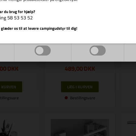
ar du brug for hjælp?
ing 58 53 53 52
Vis cookie detaljer
r.: R 66513
 glæder os til at levere campingudstyr til dig!
REIMO
Varenr.: R 929550
 226x226x74mm
F
Markedsføring
Funktionelle
REIMO
Fine Food Magnetiske glas
BLACK &amp; CLASSY 192 ml
,00
DKK
489,00
DKK
tillingsvare
Bestillingsvare