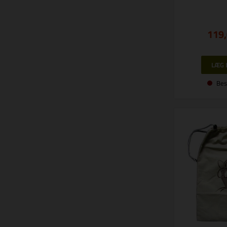
119
Bes