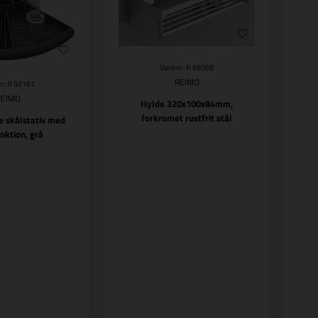
Varenr.: R 66568
REIMO
r.: R 92161
REIMO
Hylde 320x100x84mm,
forkromet rustfrit stål
e skålstativ med
nktion, grå