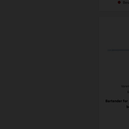
Bes
Varen
Bartender for 
b