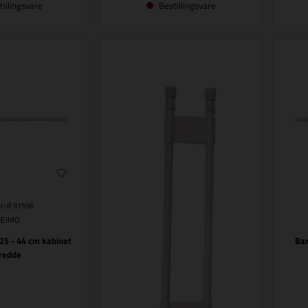
tillingsvare
Bestillingsvare
r.: R 91596
REIMO
25 - 44 cm kabinet
Bar
redde