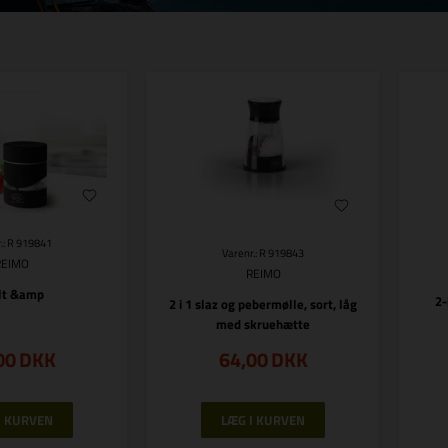
.: R 919841
Varenr.: R 919843
REIMO
REIMO
lt &amp
2-
2 i 1 slaz og pebermølle, sort, låg
med skruehætte
00
DKK
64,00
DKK