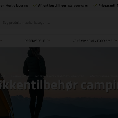
rer
Hurtig levering
Afhent bestillinger
på lagervarer
Prisgaranti
RESERVEDELE
VANS WV / FIAT / FORD / MB
kkentilbehør camp
SIDE
CAMPINGUDSTYR
MELAMIN SERVICE / GRYDESÆT / KØKKENTING
KØKKENTILBEHØR CAMPIN