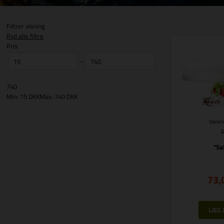
Filtrer visning
Ryd alle filtre
Pris
-
740
Min: 15 DKK
Max: 740 DKK
Varenr
"Sa
73,