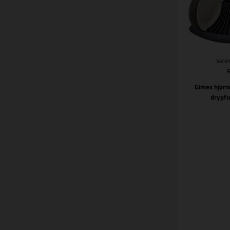
Varen
Gimex hjørn
drypfu