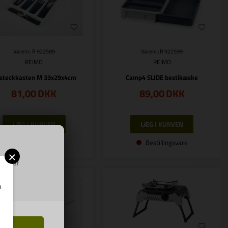
Varenr.: R 922589
Varenr.: R 922599
REIMO
REIMO
steckkasten M 33x29x4cm
Camp4 SLIDE bestikæske
81,00
DKK
89,00
DKK
Bestillingsvare
Bestillingsvare
×
ring af
m