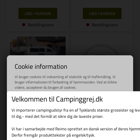
Bestillingsvare
Bestillingsvare
Cookie information
Vi bruger cookies til indsamling af statistik og til trafikmåling. Vi
bruger informationen til forbedring af hjemmesiden. Ved at klikke
videre, accepterer du brugen af cookies.
Varenr.: R 48135
Læs mere
Velkommen til Campinggrej.dk
REIMO
Varenr.: R 48022
Konverteringssæt VWT6 med
REIMO
Vi importerer campingudstyr fra en af Tysklands største grossister og l
klimatronic inkl. Lednings- og
til dig,- med det formål at sikre dig de laveste priser.
LU Thermo Pro 90 D 12V
monteringstilbehør
3.419,00
DKK
16.539,00
DKK
Vi har i samarbejde med Reimo oprettet en dansk version af deres hjem
Derfor fremgår produkttekster på engelsk/tysk.