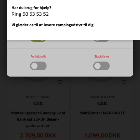
Har du brug for hjælp?
Vis cookie detaljer
Ring 58 53 53 52
Bestillingsvare
Bestillingsvare
Vi glæder os til at levere campingudstyr til dig!
Nødvendige
Markedsføring
Funktionelle
Statistiske
Varenr.: R 14505
Varenr.: R 480898
REIMO
REIMO
Monteringssæt til undergulv til
MultiControl MAR RV ATE
VanHeat 2.0-DH Diesel-
parkevarmer
2.709,00
DKK
1.099,00
DKK