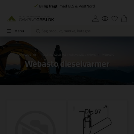
Billig fragt
med GLS & PostNord
Menu
ORSIDE
CAMPINGUDSTYR
CAMPING KØLESKAB / KLIMAANLÆG / VARME
WEBASTO DIESELVARMER
Webasto dieselvarmer