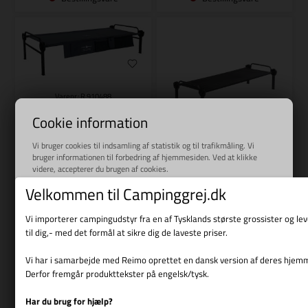
Varenr.: R 910488
REIMO
Cookie information
Disc-O-Bed XL Einzelbett
Vi bruger cookies til indsamling af statistik og til trafikmåling. Vi
bruger informationen til forbedring af hjemmesiden. Ved at klikke
Varenr.: R 910492
videre, accepterer du brugen af cookies.
Læs mere
REIMO
Velkommen til Campinggrej.dk
Enkelt seng ONE L sort
L208xB78xH53cm, kan
Vi importerer campingudstyr fra en af Tysklands største grossister og l
belastes med 150 kg
til dig,- med det formål at sikre dig de laveste priser.
2.039,00
DKK
1.139,00
DKK
Vi har i samarbejde med Reimo oprettet en dansk version af deres hjem
Derfor fremgår produkttekster på engelsk/tysk.
Har du brug for hjælp?
Vis cookie detaljer