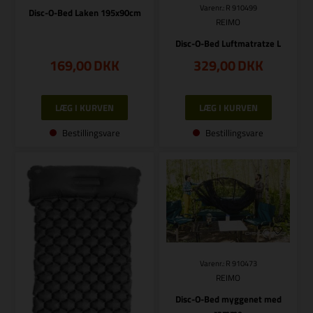
Varenr.: R 910499
Disc-O-Bed Laken 195x90cm
REIMO
Disc-O-Bed Luftmatratze L
169,00
DKK
329,00
DKK
Bestillingsvare
Bestillingsvare
Varenr.: R 910473
REIMO
Disc-O-Bed myggenet med
ramme