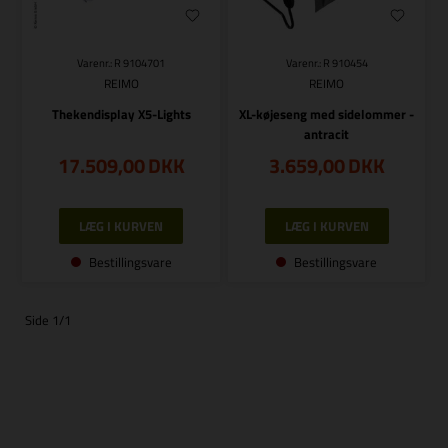
Varenr.: R 9104701
Varenr.: R 910454
REIMO
REIMO
Thekendisplay X5-Lights
XL-køjeseng med sidelommer -
antracit
17.509,00
DKK
3.659,00
DKK
Bestillingsvare
Bestillingsvare
Side 1/1