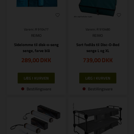
Varenr.: R 910477
Varenr.: R 910480
REIMO
REIMO
Sidelomme til disk-o-seng
Sort fodlås til Disc-O-Bed
senge, farve blå
senge L og XL
289,00
DKK
739,00
DKK
Bestillingsvare
Bestillingsvare