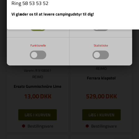
Ring 58 53 53 52
Bestillingsvare
Bestillingsvare
Vi glæder os til at levere campingudstyr til dig!
Nødvendige
Markedsføring
Funktionelle
Statistiske
Varenr.: R 910839
REIMO
Varenr.: R 9108361
REIMO
Ferrara klapstol
Ersatz Gummischnüre Lime
13,00
DKK
529,00
DKK
Bestillingsvare
Bestillingsvare