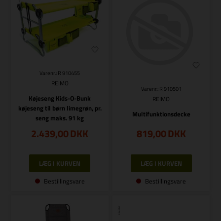
Varenr.: R 910455
REIMO
Varenr.: R 910501
Køjeseng Kids-O-Bunk
REIMO
køjeseng til børn limegrøn, pr.
Multifunktionsdecke
seng maks. 91 kg
2.439,00
DKK
819,00
DKK
Bestillingsvare
Bestillingsvare