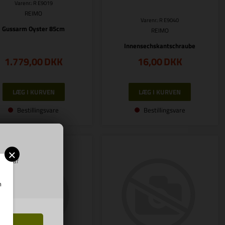
Varenr.: R E9019
REIMO
Varenr.: R E9040
Gussarm Oyster 85cm
REIMO
Innensechskantschraube
1.779,00
DKK
16,00
DKK
Bestillingsvare
Bestillingsvare
×
ring af
m