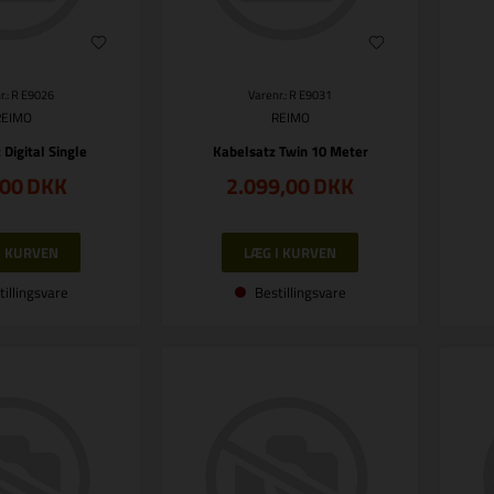
r.: R E9026
Varenr.: R E9031
REIMO
REIMO
 Digital Single
Kabelsatz Twin 10 Meter
,00
DKK
2.099,00
DKK
tillingsvare
Bestillingsvare