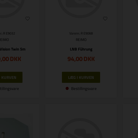
r.: R E9032
Varenr.: R E9068
REIMO
REIMO
Vision Twin 5m
LNB Führung
9,00
DKK
94,00
DKK
tillingsvare
Bestillingsvare