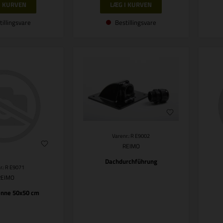
tillingsvare
Bestillingsvare
Varenr.: R E9002
REIMO
Dachdurchführung
r.: R E9071
REIMO
enne 50x50 cm