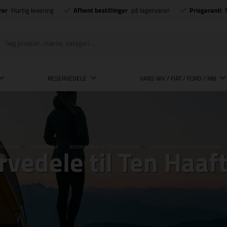
rer
Hurtig levering
Afhent bestillinger
på lagervarer
Prisgaranti
RESERVEDELE
VANS WV / FIAT / FORD / MB
vedele til Ten Haaf
FORSIDE
RESERVEDELE
RESERVEDELE TIL TEN HAAFT DOM
RESERVEDELE TIL TEN HAAFT CARO