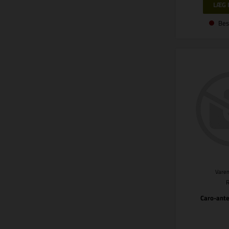
Bes
Varen
Caro-ant