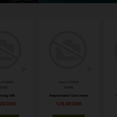
r.: R E9066
Varenr.: R E9050
REIMO
REIMO
ckung LNB
Adapterkabel f.Getr.motor
,00
DKK
129,00
DKK