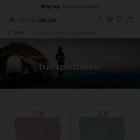
Billig fragt
med GLS & PostNord
Menu
FORSIDE
CAMPINGUDSTYR
RESERVEDELE OG TILBEHØR
TRANSPORTTASKER
Transporttasker