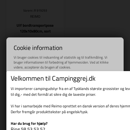
Varenr.: R 919293
REIMO
Ulf bordtransportpose
120x10x80cm, sort
179,00
DKK
Cookie information
Vi bruger cookies til indsamling af statistik og til trafikmåling. Vi
bruger informationen til forbedring af hjemmesiden. Ved at klikke
videre, accepterer du brugen af cookies.
Bestillingsvare
Læs mere
Velkommen til Campinggrej.dk
Side 1/1
Vi importerer campingudstyr fra en af Tysklands største grossister og l
til dig,- med det formål at sikre dig de laveste priser.
Vi har i samarbejde med Reimo oprettet en dansk version af deres hjem
Derfor fremgår produkttekster på engelsk/tysk.
Har du brug for hjælp?
Vis cookie detaljer
Ring 58 53 53 52