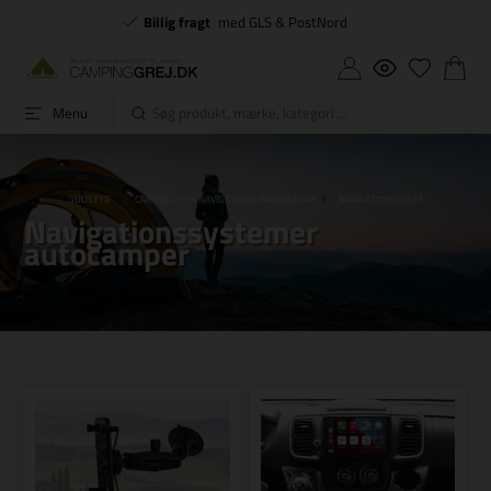
Billig fragt
med GLS & PostNord
Menu
DE
CAMPINGUDSTYR
CAMPING-TV / NAVIGATION / BAKKAMERA
NAVIGATIONSSYSTEMER AUTOCA
Navigationssystemer
autocamper