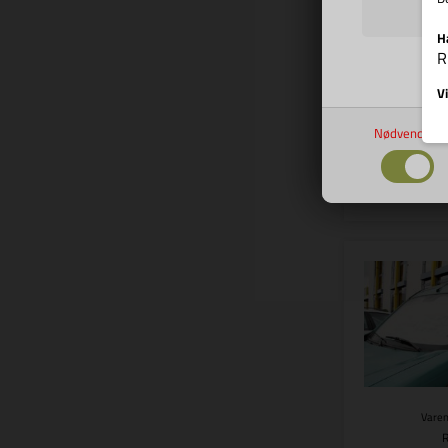
Varen
H
R
Iso.Thermo
1.29
Vi
Nødvendige
Bes
Varen