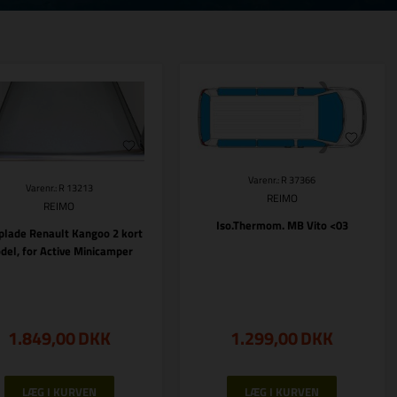
Varenr.: R 37366
Varenr.: R 13213
REIMO
REIMO
Iso.Thermom. MB Vito <03
plade Renault Kangoo 2 kort
del, for Active Minicamper
1.849,00
DKK
1.299,00
DKK