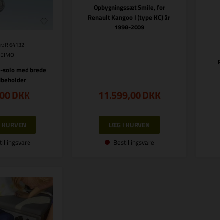
Opbygningssæt Smile, for
Renault Kangoo I (type KC) år
1998-2009
r.: R 64132
REIMO
r-solo med brede
beholder
,00
DKK
11.599,00
DKK
tillingsvare
Bestillingsvare