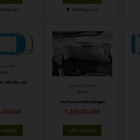
tillingsvare
Bestillingsvare
r.: R 37367
REIMO
m. MB Vito <03
Varenr.: R 372290
REIMO
Iso.Thermom.Ren.Kangoo
9,00
DKK
1.299,00
DKK