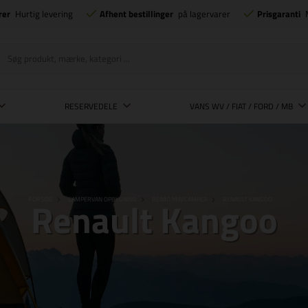
rer
Hurtig levering
Afhent bestillinger
på lagervarer
Prisgaranti
RESERVEDELE
VANS WV / FIAT / FORD / MB
Renault Kangoo
FORSIDE
CAMPERVAN OPBYGNING
REIMO MINICAMPER
RENAULT KANGOO