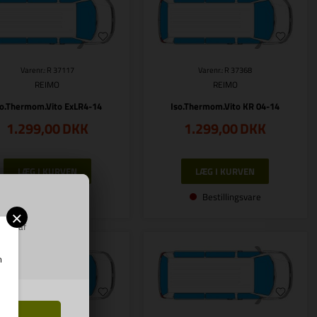
Varenr.: R 37117
Varenr.: R 37368
REIMO
REIMO
so.Thermom.Vito ExLR4-14
Iso.Thermom.Vito KR 04-14
1.299,00
DKK
1.299,00
DKK
Bestillingsvare
Bestillingsvare
×
ring af
m