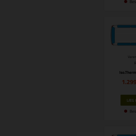
Bes
Varen
Iso.Therm
1.29
Bes