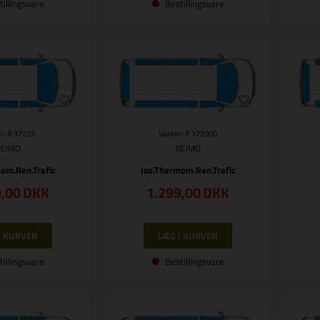
tillingsvare
Bestillingsvare
r.: R 37223
Varenr.: R 372000
REIMO
REIMO
om.Ren.Trafic
Iso.Thermom.Ren.Trafic
9,00
DKK
1.299,00
DKK
tillingsvare
Bestillingsvare