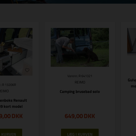
Varenr.: R 641321
Gulv
REIMO
.: R 13206R
mo
REIMO
Camping brusebad solo
kenboks Renault
9 kort model
9,00
DKK
649,00
DKK