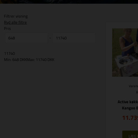
Filtrer visning
Ryd alle filtre
Pris
-
11740
Min: 648 DKK
Max: 11740 DKK
Varenr
Active køk
Kangoo B
11.73