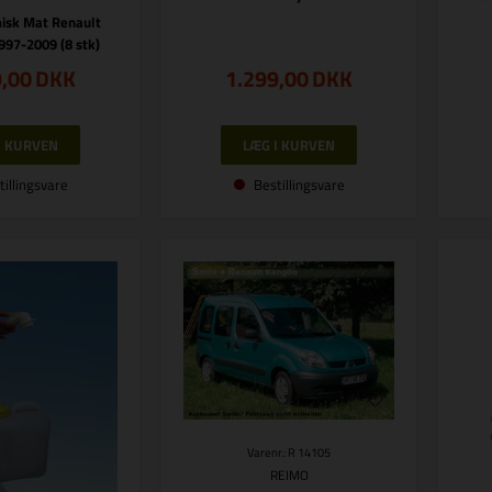
misk Mat Renault
997-2009 (8 stk)
9,00
DKK
1.299,00
DKK
tillingsvare
Bestillingsvare
Varenr.: R 14105
REIMO