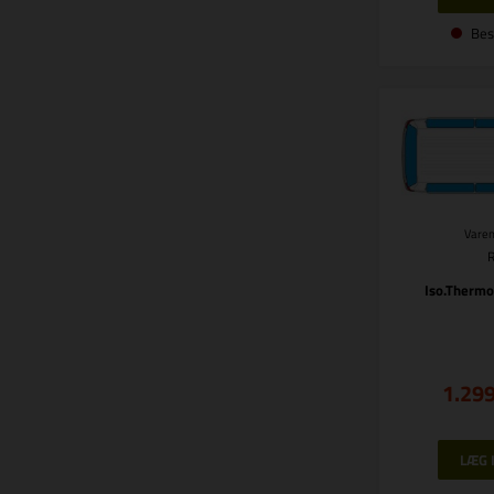
Bes
Varen
Iso.Thermo
1.29