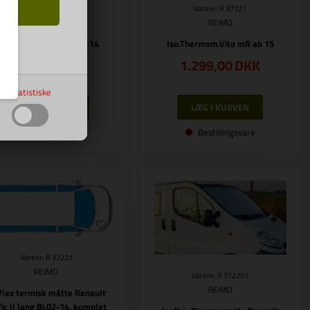
Varenr.: R 37115
Varenr.: R 37121
REIMO
REIMO
so.Thermom.Vito LR 04-14
Iso.Thermom.Vito mR ab 15
1.299,00
DKK
1.299,00
DKK
Statistiske
Bestillingsvare
Bestillingsvare
Varenr.: R 37221
REIMO
Varenr.: R 372291
REIMO
flex termisk måtte Renault
fic II lang Bj.02-14, komplet