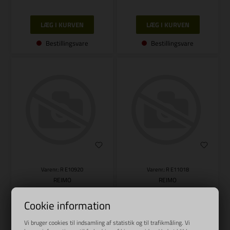
Bestillingsvare
Bestillingsvare
Varenr.: R E10920
Varenr.: R E11018
REIMO
REIMO
Montagesatz CarryBike DJ
Montagesatz CarryBike Duc
Cookie information
879,00
DKK
1.789,00
DKK
Vi bruger cookies til indsamling af statistik og til trafikmåling. Vi