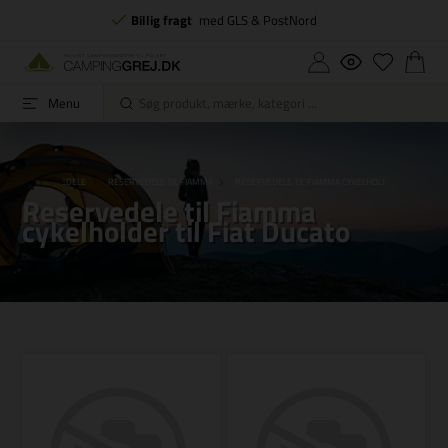
Billig fragt
med GLS & PostNord
Menu
DE
RESERVEDELE
RESERVEDELE TIL FIAMMA
RESERVEDELE TIL FIAMMA CYKELHOLDER TIL FIAT DU
Reservedele til Fiamma
cykelholder til Fiat Ducato