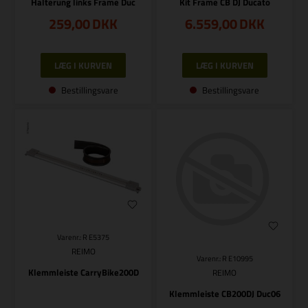
Halterung links Frame Duc
Kit Frame CB DJ Ducato
259,00
DKK
6.559,00
DKK
Bestillingsvare
Bestillingsvare
Varenr.: R E5375
REIMO
Varenr.: R E10995
Klemmleiste CarryBike200D
REIMO
Klemmleiste CB200DJ Duc06