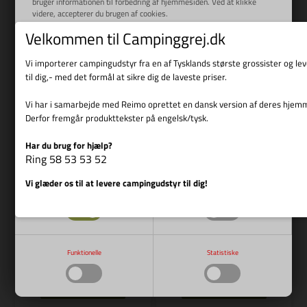
bruger informationen til forbedring af hjemmesiden. Ved at klikke
videre, accepterer du brugen af cookies.
Læs mere
Velkommen til Campinggrej.dk
Bestillingsvare
Bestillingsvare
Vi importerer campingudstyr fra en af Tysklands største grossister og l
til dig,- med det formål at sikre dig de laveste priser.
Vi har i samarbejde med Reimo oprettet en dansk version af deres hjem
Derfor fremgår produkttekster på engelsk/tysk.
Har du brug for hjælp?
Vis cookie detaljer
Ring 58 53 53 52
Vi glæder os til at levere campingudstyr til dig!
Varenr.: R E8392
Varenr.: R E8393
Nødvendige
Markedsføring
REIMO
REIMO
Montagesatz CB Ducato 06
Montagesatz CB Ducato 06
709,00
DKK
709,00
DKK
Funktionelle
Statistiske