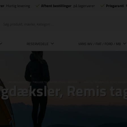
rer
Hurtig levering
Afhent bestillinger
på lagervarer
Prisgaranti
RESERVEDELE
VANS WV / FIAT / FORD / MB
agdæksler, Remis t
E
CAMPINGUDSTYR
TAGLUGE TIL CAMPINGVOGN / VINDUER
HARTAL TAGDÆKSLER, REMIS TAGDÆ