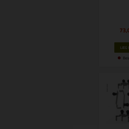
73,
Bes