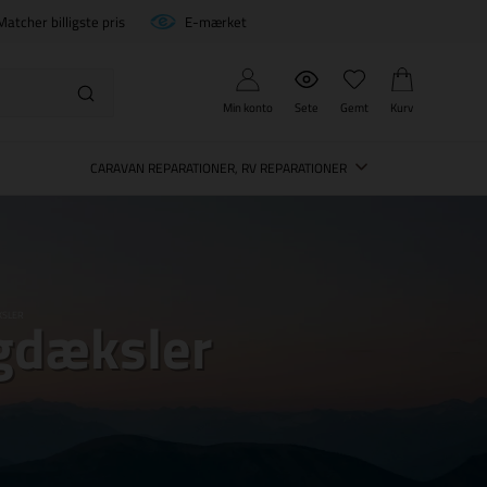
Matcher billigste pris
E-mærket
Min konto
Sete
Gemt
Kurv
CARAVAN REPARATIONER, RV REPARATIONER
agdæksler
KSLER