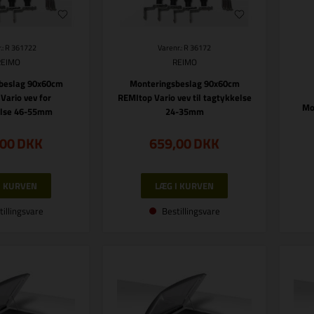
.: R 361722
Varenr.: R 36172
REIMO
REIMO
beslag 90x60cm
Monteringsbeslag 90x60cm
Vario vev for
REMItop Vario vev til tagtykkelse
Mo
else 46-55mm
24-35mm
,00
DKK
659,00
DKK
tillingsvare
Bestillingsvare