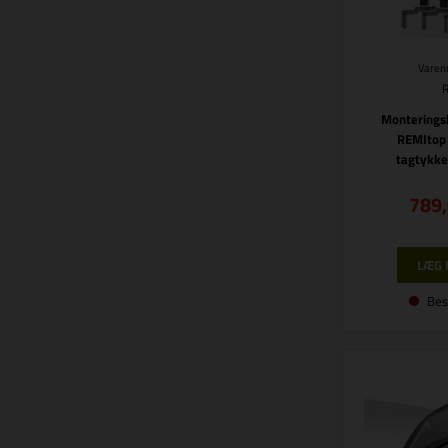
Varenr
Monterings
REMItop 
tagtykk
789
Bes