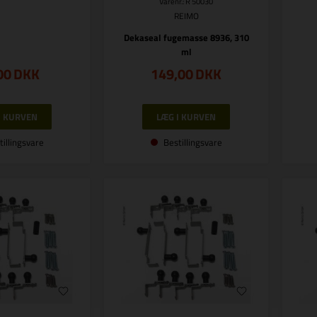
Varenr.: R 50030
REIMO
Dekaseal fugemasse 8936, 310
ml
00
DKK
149,00
DKK
tillingsvare
Bestillingsvare