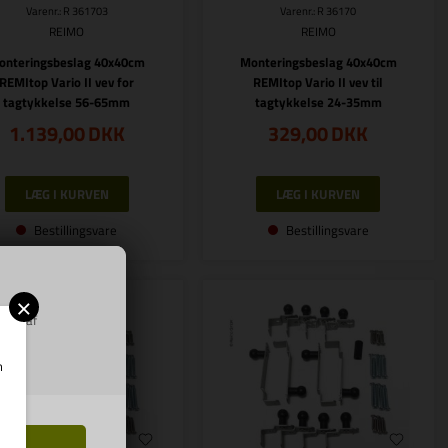
Varenr.: R 361703
Varenr.: R 36170
REIMO
REIMO
onteringsbeslag 40x40cm
Monteringsbeslag 40x40cm
REMItop Vario II vev for
REMItop Vario II vev til
tagtykkelse 56-65mm
tagtykkelse 24-35mm
1.139,00
DKK
329,00
DKK
Bestillingsvare
Bestillingsvare
×
ring af
m