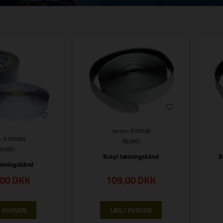
Varenr.: R 50038
.: R 500382
REIMO
REIMO
Butyl tætningsbånd
B
ætningsbånd
,00
DKK
109,00
DKK