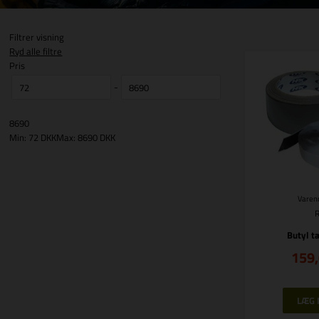
Filtrer visning
Ryd alle filtre
Pris
-
8690
Min: 72 DKK
Max: 8690 DKK
Varenr
Butyl t
159