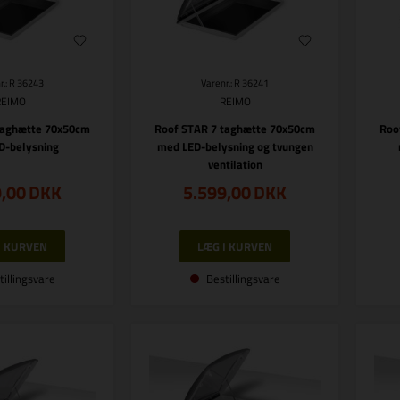
r.: R 36243
Varenr.: R 36241
REIMO
REIMO
taghætte 70x50cm
Roof STAR 7 taghætte 70x50cm
Roo
D-belysning
med LED-belysning og tvungen
ventilation
9,00
DKK
5.599,00
DKK
tillingsvare
Bestillingsvare