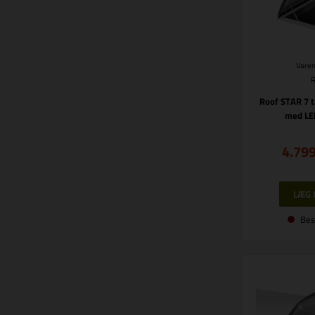
Varen
Roof STAR 7 
med LE
4.79
Bes