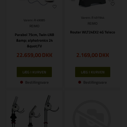
Varenr.: R 491944
Varenr.: R 49085
REIMO
REIMO
Router WLT24EX2 4G Teleco
Parabol 75cm, Twin-LNB
&amp; alphatronics 24
&quot;TV
22.659,00
DKK
2.169,00
DKK
Bestillingsvare
Bestillingsvare