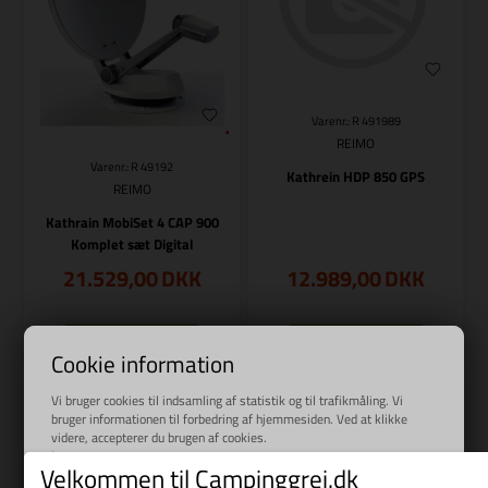
Varenr.: R 491989
REIMO
Varenr.: R 49192
Kathrein HDP 850 GPS
REIMO
Kathrain MobiSet 4 CAP 900
Komplet sæt Digital
21.529,00
DKK
12.989,00
DKK
Cookie information
Bestillingsvare
Bestillingsvare
Vi bruger cookies til indsamling af statistik og til trafikmåling. Vi
bruger informationen til forbedring af hjemmesiden. Ved at klikke
videre, accepterer du brugen af cookies.
Læs mere
Velkommen til Campinggrej.dk