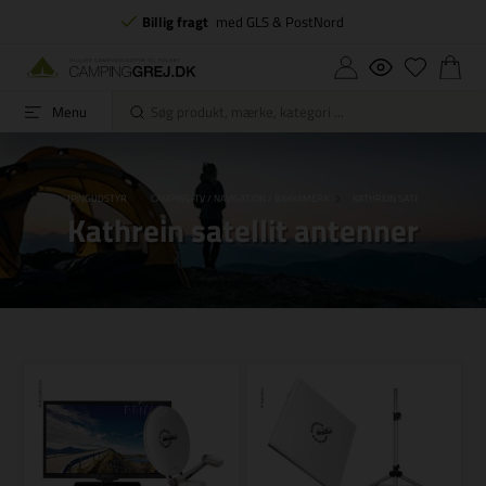
Billig fragt
med GLS & PostNord
Menu
RSIDE
CAMPINGUDSTYR
CAMPING-TV / NAVIGATION / BAKKAMERA
KATHREIN SATELLIT ANTENNER
Kathrein satellit antenner