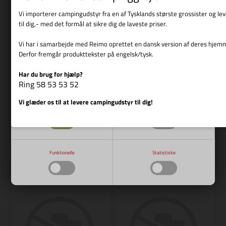
Vi importerer campingudstyr fra en af Tysklands største grossister og l
til dig,- med det formål at sikre dig de laveste priser.
Vi har i samarbejde med Reimo oprettet en dansk version af deres hjem
Derfor fremgår produkttekster på engelsk/tysk.
Varenr.: R 491980
REIMO
Har du brug for hjælp?
Varenr.: R E3689
Vis cookie detaljer
Ring 58 53 53 52
Kathrein WFS 55 foderskinne
REIMO
Knuled møtrik til HDM 140
Vi glæder os til at levere campingudstyr til dig!
Nødvendige
Markedsføring
319,00
DKK
139,00
DKK
Funktionelle
Statistiske
Bestillingsvare
Bestillingsvare