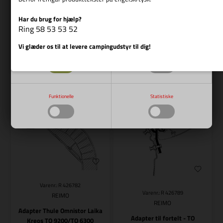
1.379,00
DKK
1.849,00
DKK
Har du brug for hjælp?
Vis cookie detaljer
Ring 58 53 53 52
Vi glæder os til at levere campingudstyr til dig!
Nødvendige
Markedsføring
Bestillingsvare
Bestillingsvare
Funktionelle
Statistiske
Varenr.: R 426782
Varenr.: R 426789
REIMO
REIMO
Adapter Thule Omnistor Laika
Adapter til fortelt - TO
Kreos TO 9200/TO 6300