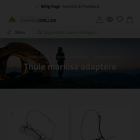
Billig fragt
med GLS & PostNord
Menu
FORSIDE
CAMPINGUDSTYR
MARKISER CAMPINGVOGN
THULE MARKISE ADAPTERE
Thule markise adaptere