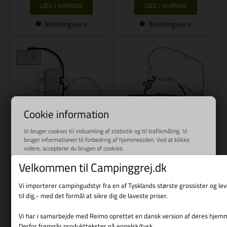
Bestillingsvare
Bestillingsvare
Cookie information
Vi bruger cookies til indsamling af statistik og til trafikmåling. Vi
bruger informationen til forbedring af hjemmesiden. Ved at klikke
videre, accepterer du brugen af cookies.
Læs mere
Velkommen til Campinggrej.dk
Varenr.: R 426783
Varenr.: R 426781
REIMO
REIMO
Vi importerer campingudstyr fra en af Tysklands største grossister og l
Adapter Thule Omnistor fortelt
til dig,- med det formål at sikre dig de laveste priser.
Adapter Thule Omnistor
Bailey
Fortelt Laika Ecovip til TO 6300
Vi har i samarbejde med Reimo oprettet en dansk version af deres hjem
/ 9200
Derfor fremgår produkttekster på engelsk/tysk.