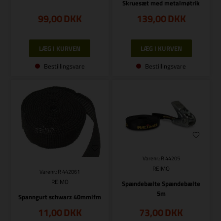
Skruesæt med metalmøtrik
99,00
DKK
139,00
DKK
Bestillingsvare
Bestillingsvare
Varenr.: R 44205
REIMO
Varenr.: R 442061
REIMO
Spændebælte Spændebælte
5m
Spanngurt schwarz 40mmlfm
11,00
DKK
73,00
DKK