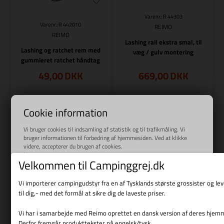
Varenr.: R 44303
Varenr.: R 442010
REIMO
REIMO
Lashing rail ekstra smal, til
Lashing og ratchet rem med
væg / gulv montering
gummieret ratchet håndtag
49,00
DKK
669,00
DKK
Cookie information
Bestillingsvare
Bestillingsvare
Vi bruger cookies til indsamling af statistik og til trafikmåling. Vi
bruger informationen til forbedring af hjemmesiden. Ved at klikke
videre, accepterer du brugen af cookies.
Læs mere
Velkommen til Campinggrej.dk
Vi importerer campingudstyr fra en af Tysklands største grossister og l
til dig,- med det formål at sikre dig de laveste priser.
Vi har i samarbejde med Reimo oprettet en dansk version af deres hjem
Varenr.: R 44316
Derfor fremgår produkttekster på engelsk/tysk.
Varenr.: R 44302