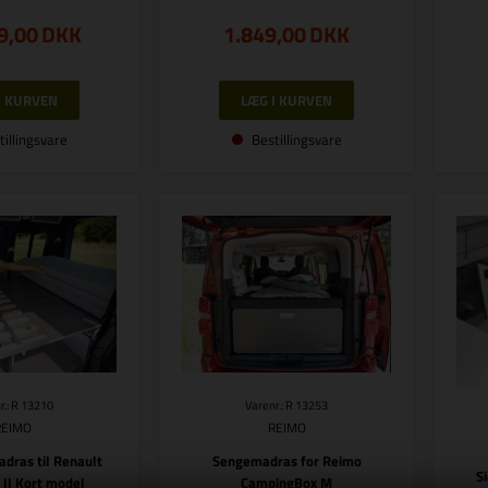
9,00
DKK
1.849,00
DKK
tillingsvare
Bestillingsvare
r.: R 13210
Varenr.: R 13253
REIMO
REIMO
dras til Renault
Sengemadras for Reimo
S
II Kort model
CampingBox M