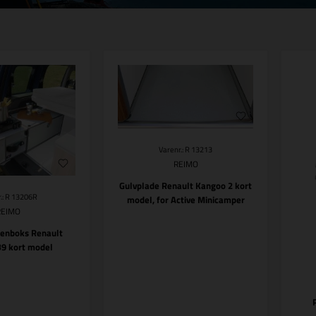
Varenr.: R 13213
REIMO
Gulvplade Renault Kangoo 2 kort
.: R 13206R
model, for Active Minicamper
REIMO
kenboks Renault
9 kort model