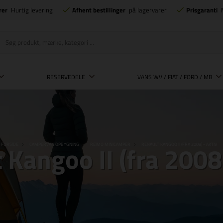
rer
Hurtig levering
Afhent bestillinger
på lagervarer
Prisgaranti
RESERVEDELE
VANS WV / FIAT / FORD / MB
 Kangoo II (fra 2008)
FORSIDE
CAMPERVAN OPBYGNING
REIMO MINICAMPER
RENAULT KANGOO II (FRA 2008) - AKTIV