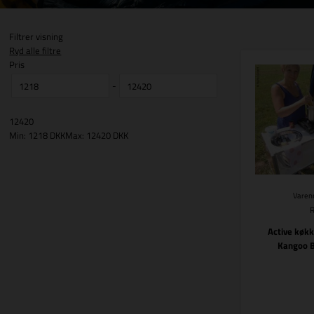
Filtrer visning
Ryd alle filtre
Pris
-
12420
Min: 1218 DKK
Max: 12420 DKK
Varenr
Active køk
Kangoo B