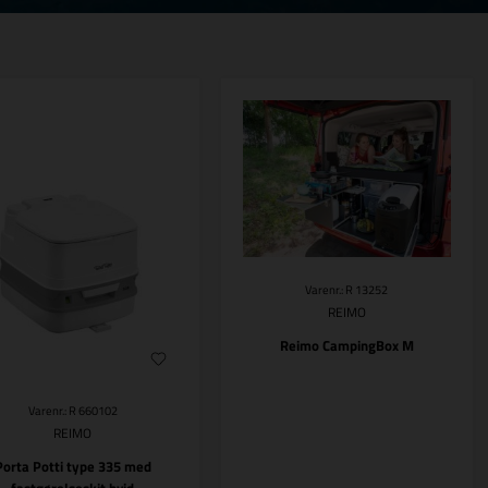
Varenr.: R 13252
REIMO
Reimo CampingBox M
Varenr.: R 660102
REIMO
Porta Potti type 335 med