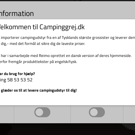
Cad
information
9,00
DKK
9.739,00
DKK
s til indsamling af statistik og til trafikmåling. Vi bruger informationen til forbed
elkommen til Campinggrej.dk
d at klikke videre, accepterer du brugen af cookies.
i importerer campingudstyr fra en af Tysklands største grossister og leverer de
l dig,- med det formål at sikre dig de laveste priser.
tillingsvare
Bestillingsvare
i har i samarbejde med Reimo oprettet en dansk version af deres hjemmeside.
erfor fremgår produkttekster på engelsk/tysk.
ar du brug for hjælp?
ing 58 53 53 52
Vis cookie detaljer
 glæder os til at levere campingudstyr til dig!
Markedsføring
Funktionelle