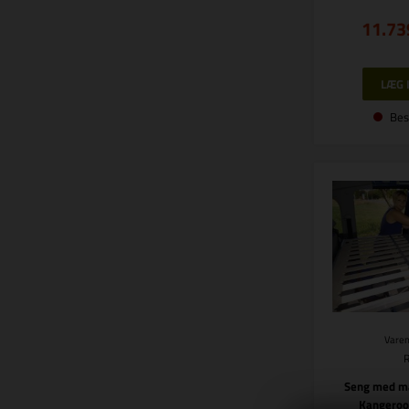
11.73
Bes
Varen
Seng med ma
Kangeroo 