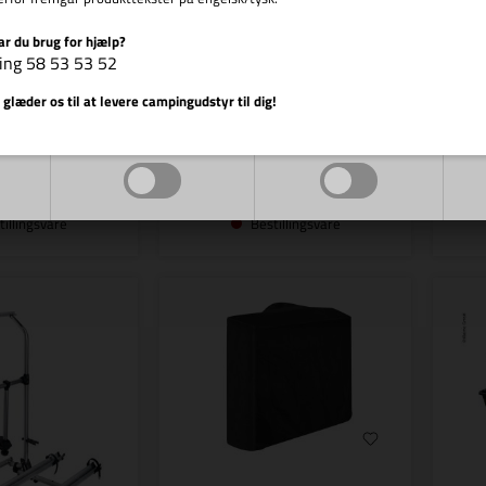
ar du brug for hjælp?
Alu
ing 58 53 53 52
Spor
Vis cookie detaljer
 glæder os til at levere campingudstyr til dig!
,00
DKK
1.819,00
DKK
Markedsføring
Funktionelle
tillingsvare
Bestillingsvare