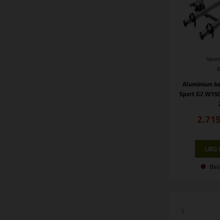
Varen
Aluminium b
Sport G2 W150
2.71
Bes