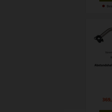
Bes
Varen
Abstandsha
369