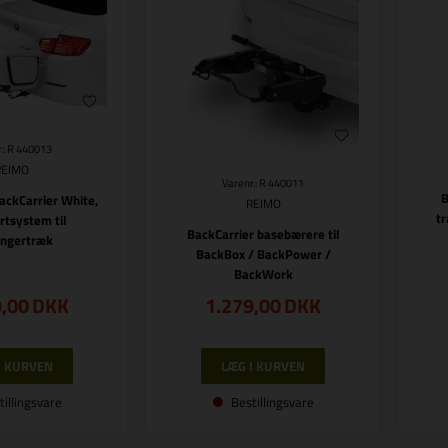
.: R 440013
REIMO
Varenr.: R 440011
B
ackCarrier White,
REIMO
tr
rtsystem til
BackCarrier basebærere til
ngertræk
BackBox / BackPower /
BackWork
9,00
DKK
1.279,00
DKK
tillingsvare
Bestillingsvare