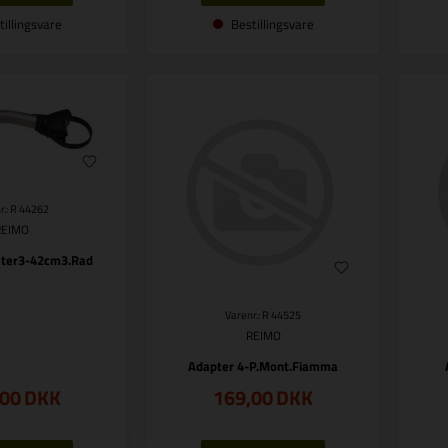
tillingsvare
Bestillingsvare
r.: R 44262
REIMO
lter3-42cm3.Rad
Varenr.: R 44525
REIMO
Adapter 4-P.Mont.Fiamma
,00
DKK
169,00
DKK