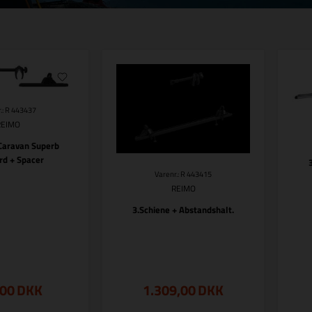
.: R 443437
REIMO
r Caravan Superb
rd + Spacer
Varenr.: R 443415
REIMO
3.Schiene + Abstandshalt.
,00
DKK
1.309,00
DKK