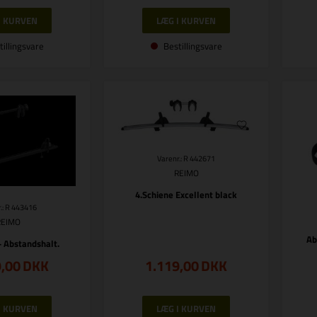
tillingsvare
Bestillingsvare
Varenr.: R 442671
REIMO
4.Schiene Excellent black
.: R 443416
REIMO
Ab
+ Abstandshalt.
9,00
DKK
1.119,00
DKK