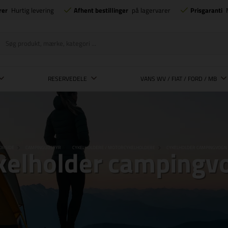
rer
Hurtig levering
Afhent bestillinger
på lagervarer
Prisgaranti
RESERVEDELE
VANS WV / FIAT / FORD / MB
kelholder campingv
ORSIDE
CAMPINGUDSTYR
CYKELHOLDERE / MOTORCYKELHOLDERE
CYKELHOLDER CAMPINGVOGN