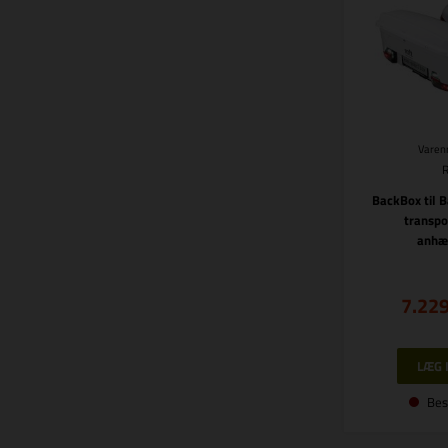
Varenr
BackBox til B
transpo
anhæ
7.22
Bes