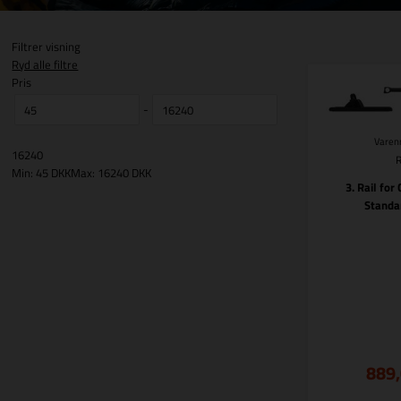
Filtrer visning
Ryd alle filtre
Pris
-
Varenr
16240
Min: 45 DKK
Max: 16240 DKK
3. Rail fo
Standa
889