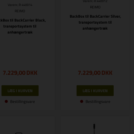
Varenr.: R 440012
Varenr.: R 440014
REIMO
REIMO
BackBox til BackCarrier Silver,
kBox til BackCarrier Black,
transportsystem til
transportsystem til
anhængertræk
anhængertræk
7.229,00
DKK
7.229,00
DKK
Bestillingsvare
Bestillingsvare