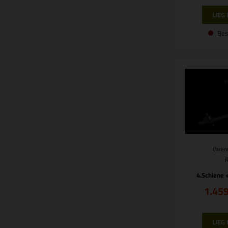
Bes
Varenr
4.Schiene 
1.45