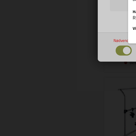
H
R
Vi
259
Nødvendige
Bes