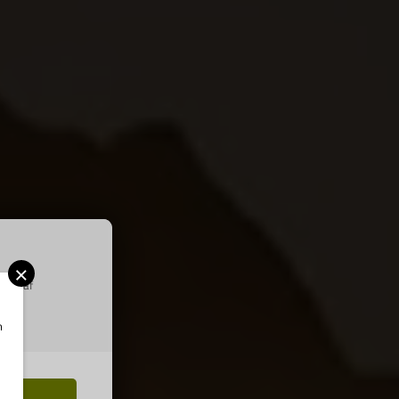
×
ring af
m