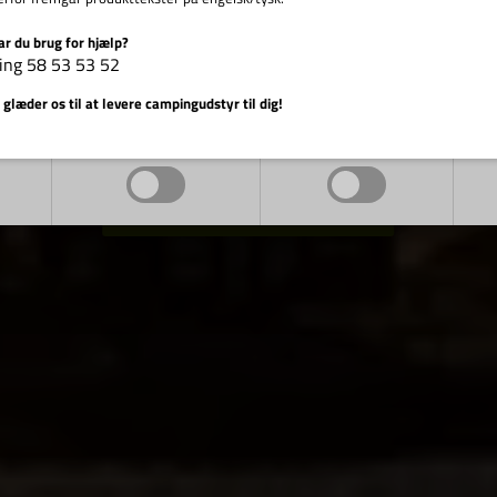
Nyd campinglive
ar du brug for hjælp?
ing 58 53 53 52
Vis cookie detaljer
 glæder os til at levere campingudstyr til dig!
...og duften af sommmer og sol
Markedsføring
Funktionelle
SE VORES CAMPINGTELTE