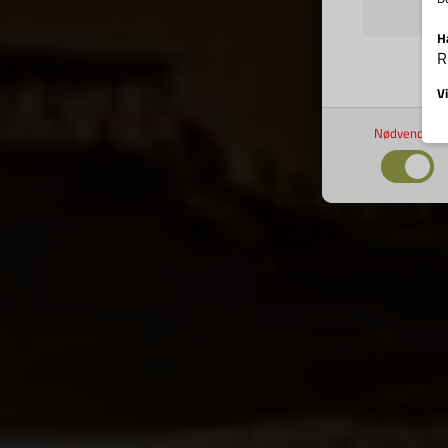
H
R
Vi
Nødvendige