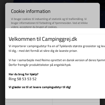
Cookie information
Vi bruger cookies til indsamling af statistik og til trafikmåling. Vi
bruger informationen til forbedring af hjemmesiden. Ved at klikke
videre, accepterer du brugen af cookies.
Læs mere
Velkommen til Campinggrej.dk
Vi importerer campingudstyr fra en af Tysklands største grossister og l
til dig,- med det formål at sikre dig de laveste priser.
Vi har i samarbejde med Reimo oprettet en dansk version af deres hjem
Derfor fremgår produkttekster på engelsk/tysk.
Har du brug for hjælp?
Vis cookie detaljer
Ring 58 53 53 52
Vi glæder os til at levere campingudstyr til dig!
Nødvendige
Markedsføring
Overspændingsbeskyttelse OVP 01, 130 x 90 x 45 mm
1.169,00
DKK