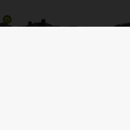
VIRKSOMHEDSOPLYSNINGER
Campinggrej Aps
Vrøndingvej 7
8700 Horsens
(Kun til afhentning - ingen showroom)
kontakt@campinggrej.dk
Tlf.
5853 5352
CVR.: 30278135