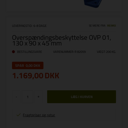
LEVERINGSTID:
6-8 DAGE
SE MERE FRA
REIMO
Overspændingsbeskyttelse OVP 01,
130 x 90 x 45 mm
BESTILLINGSVARE
VARENUMMER:
R 82059
VÆGT:
200
KG.
SPAR
0,00 DKK
1.169,00
DKK
-
+
Fragtpriser og retur