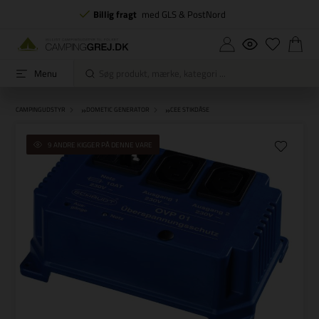
Billig fragt
med GLS & PostNord
Menu
»
»
CAMPINGUDSTYR
DOMETIC GENERATOR
CEE STIKDÅSE
9 ANDRE KIGGER PÅ DENNE VARE