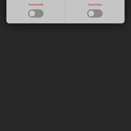
Bestillingsvare
Funktionelle
Statistiske
LÆG I KURV
-
+