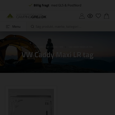
Billig fragt
med GLS & PostNord
Menu
FORSIDE
VANS WV / FIAT / FORD / MB
VW CADDY MAXI LR TAG
VW Caddy Maxi LR tag